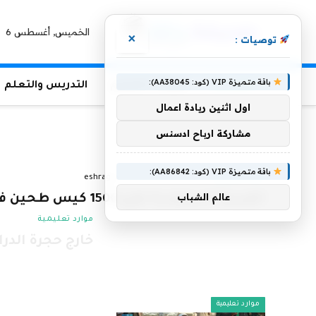
الخميس, أغسطس 6
×
توصيات :
باقة متميزة VIP (كود: AA38045):
الرئيسية
منوعات التعليم
التدريس والتعلم
اول اثنين ريادة اعمال
مشاركة ارباح ادسنس
أخبار سعودية
باقة متميزة VIP (كود: AA86842):
أخبار سعودية
8 يوليو، 2023
بواسطة
eshrag
عالم الشباب
العربية السعودية توزع 1500 كيس طحين في مقاطعة هرات بأفغانستان
موارد تعليمية
خارج حجرة الدر
7 يوليو، 2023
موارد تعليمية