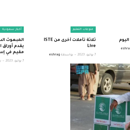
منوعات التعليم
أخبار سعودية
اليوم
ثلاثة تأملات أخرى من ISTE
المبعوث الس
Live
يقدم أوراق 
eshra
مقيم في إست
7 يوليو، 2023
بواسطة
eshrag
7 يوليو، 2023
ب