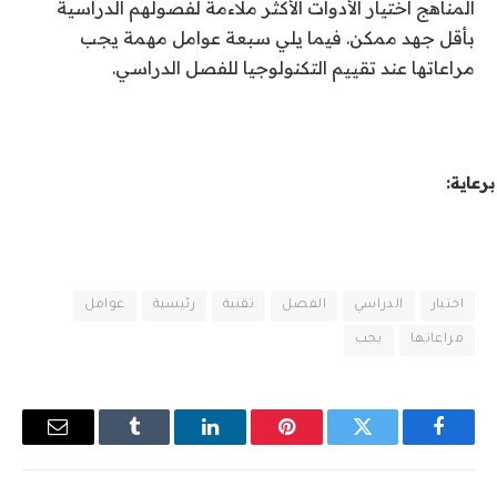
المناهج اختيار الأدوات الأكثر ملاءمة لفصولهم الدراسية
بأقل جهد ممكن. فيما يلي سبعة عوامل مهمة يجب
مراعاتها عند تقييم التكنولوجيا للفصل الدراسي.
برعاية:
اختيار
الدراسي
الفصل
تقنية
رئيسية
عوامل
مراعاتها
يجب
فيسبوك
تويتر
بينتيريست
لينكدإن
Tumblr
البريد
الإلكترو