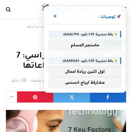
×
توصيات :
الرئيسية
»
اختيار تقنية الفصل الدراسي: 7 عوامل رئيسية يجب مراعاتها
باقة متميزة VIP (كود: AA26790):
موارد تعليمية
ماسنجر المسلم
اختيار تقنية الفصل الدراسي: 7
باقة متميزة VIP (كود: AA38045):
عوامل رئيسية يجب مراعاتها
اول اثنين ريادة اعمال
بواسطة
30 أكتوبر، 2022
eshrag
لا توجد تعليقات
1 دقائق
مشاركة ارباح ادسنس