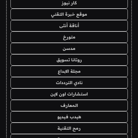
كار نيوز
موقع خبرة التقني
أناقة أنثى
متورخ
مدسن
روتانا تسويق
مجلة الابداع
نادي الترددات
استشارات اون لاين
المعارف
هيدب فيديو
رمح التقنية