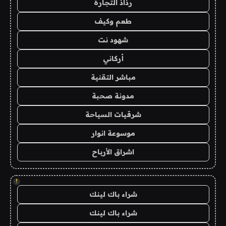
رذاذ التجارة
طعم وكيف
شهود نت
أركاني
مباشر التقنية
مدونة صحبة
شرقيات السياحة
موسوعة انوار
اشراق الأرباح
!
شراء باك لينك
شراء باك لينك