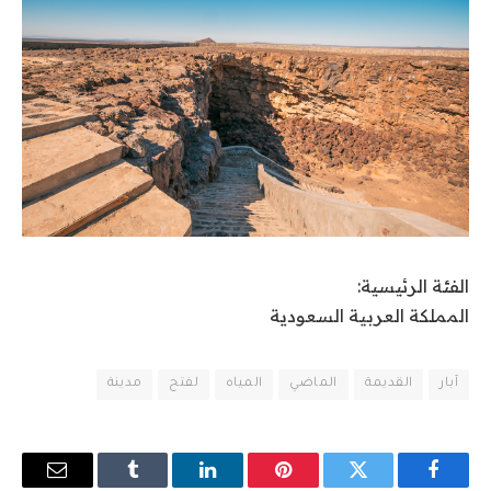
الفئة الرئيسية:
المملكة العربية السعودية
آبار
القديمة
الماضي
المياه
لفتح
مدينة
فيسبوك
تويتر
بينتيريست
لينكدإن
Tumblr
البريد