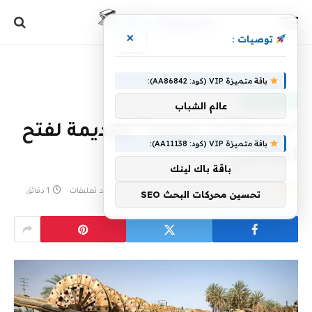
×
توصيات :
الرئيسية
»
“مدينة آبار المياه” القديمة لفتح الماضي
باقة متميزة VIP (كود: AA86842):
أخبار سعودية
عالم الشباب
“مدينة آبار المياه” القديمة لفتح
باقة متميزة VIP (كود: AA11138):
الماضي
باقة باك لينك
بواسطة
17 نوفمبر، 2022
eshrag
لا توجد تعليقات
1 دقائق
تحسين محركات البحث SEO