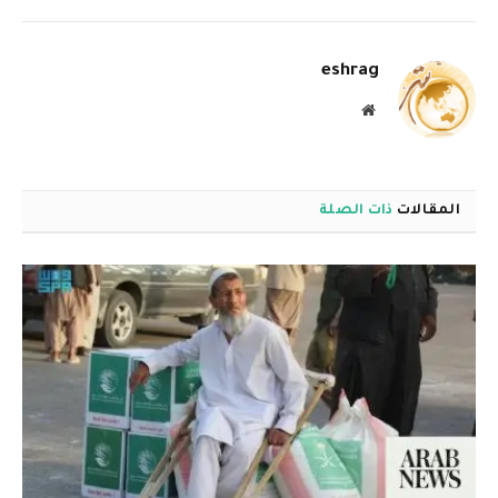
الإلكترو
eshrag
موقع
الويب
المقالات
ذات الصلة