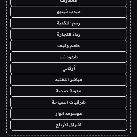
المعارف
هيدب فيديو
رمح التقنية
رذاذ التجارة
طعم وكيف
شهود نت
أركاني
مباشر التقنية
مدونة صحبة
شرقيات السياحة
موسوعة انوار
اشراق الأرباح