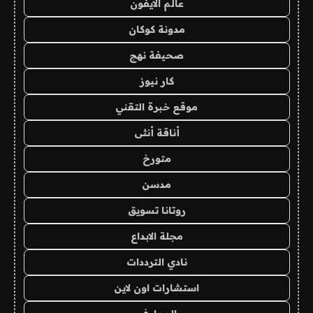
عالم الايفون
مدونة كوكان
صحيفة نهج
كار نيوز
موقع خبرة التقني
أناقة أنثى
متورخ
مدسن
روتانا تسويق
مجلة الابداع
نادي الترددات
استشارات اون لاين