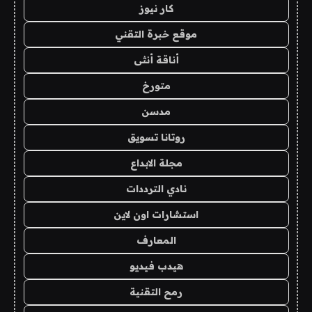
كار نيوز
موقع خبرة التقني
أناقة أنثى
متورخ
مدسن
روتانا تسويق
مجلة الابداع
نادي الترددات
استشارات اون لاين
المعارف
هيدب فيديو
رمح التقنية