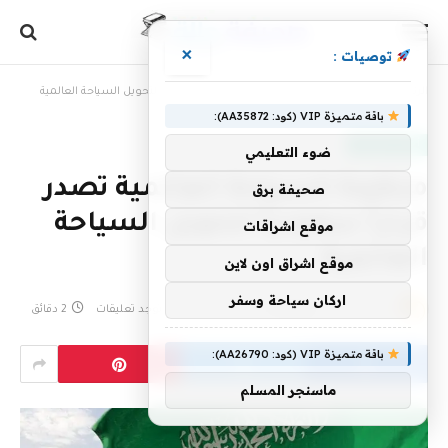
×
توصيات :
الرئيسية
»
منظمة السياحة العالمية تصدر قراراً سعودياً لتحويل السياحة العالمية
باقة متميزة VIP (كود: AA35872):
أخبار سعودية
ضوء التعليمي
منظمة السياحة العالمية تصدر
صحيفة برق
قراراً سعودياً لتحويل السياحة
موقع اشراقات
العالمية
موقع اشراق اون لاين
اركان سياحة وسفر
بواسطة
26 نوفمبر، 2022
eshrag
لا توجد تعليقات
2 دقائق
باقة متميزة VIP (كود: AA26790):
ماسنجر المسلم