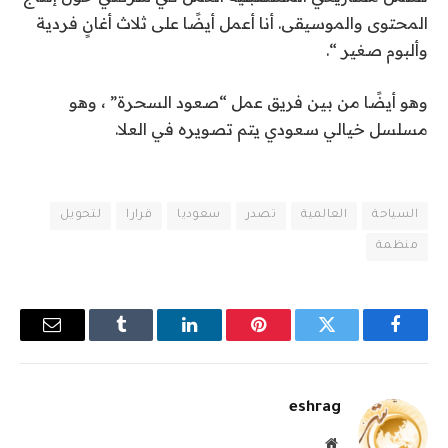
المحتوى والموسيقى. أنا أعمل أيضًا على ثلاث أغانٍ فردية
وألبوم صغير “.
وهو أيضًا من بين فريق عمل “صعود السحرة” ، وهو
مسلسل خيالي سعودي يتم تصويره في العلا.
السياحة
العالمية
تصدر
سعوديا
قرارا
لتحويل
منظمة
فيسبوك
تويتر
بينتيريست
لينكدإن
Tumblr
البريد
الإلكترو
eshrag
موقع