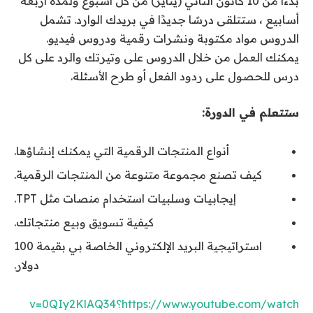
بدءًا من 10 كانون الثاني (يناير) من كل أسبوع ولمدة أربعة
أسابيع ، ستتلقى درسًا جديدًا في بريدك الوارد. تشمل
الدروس مواد مكتوبة ونشرات رقمية ودروس فيديو.
يمكنك العمل من خلال الدروس على وتيرتك والرد على كل
درس للحصول على ردود الفعل أو طرح الأسئلة.
ستتعلم في الدورة:
أنواع المنتجات الرقمية التي يمكنك إنشاؤها.
كيف تصنع مجموعة متنوعة من المنتجات الرقمية.
إيجابيات وسلبيات استخدام منصات مثل TPT.
كيفية تسويق وبيع منتجاتك.
استراتيجية البريد الإلكتروني الخاصة بي بقيمة 100
دولار.
https://www.youtube.com/watch؟v=0QIy2KlAQ34