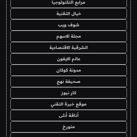
مرابع التكنولوجيا
خيال التقنية
شوف ويب
مجلة الاسهم
الشرقية الاقتصادية
عالم الايفون
مدونة كوكان
صحيفة نهج
كار نيوز
موقع خبرة التقني
أناقة أنثى
متورخ