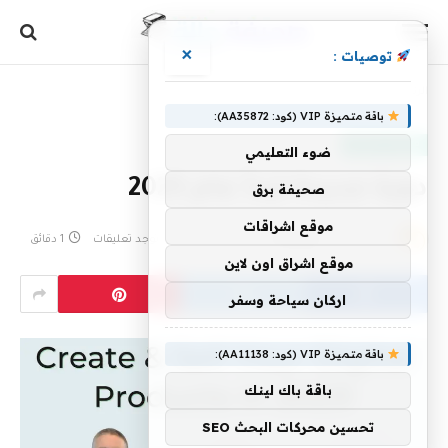
×
توصيات :
الرئيسية
»
دورة جديدة تبدأ عام 2023
باقة متميزة VIP (كود: AA35872):
منوعات التعليم
ضوء التعليمي
دورة جديدة تبدأ عام 2023
صحيفة برق
موقع اشراقات
بواسطة
21 ديسمبر، 2022
eshrag
لا توجد تعليقات
1 دقائق
موقع اشراق اون لاين
اركان سياحة وسفر
باقة متميزة VIP (كود: AA11138):
باقة باك لينك
تحسين محركات البحث SEO