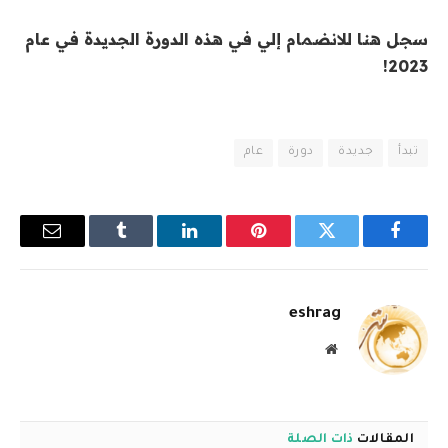
سجل هنا للانضمام إلي في هذه الدورة الجديدة في عام
2023!
تبدأ
جديدة
دورة
عام
فيسبوك
تويتر
بينتيريست
لينكدإن
Tumblr
البريد
الإلكترو
eshrag
موقع
الويب
المقالات
ذات الصلة