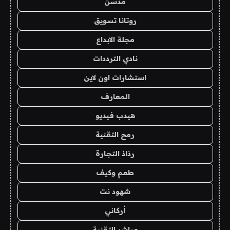
مدسن
روتانا تسويق
مجلة الابداع
نادي الترددات
استشارات اون لاين
المعارف
هيدب فيديو
رمح التقنية
رذاذ التجارة
طعم وكيف
شهود نت
أركاني
مباشر التقنية