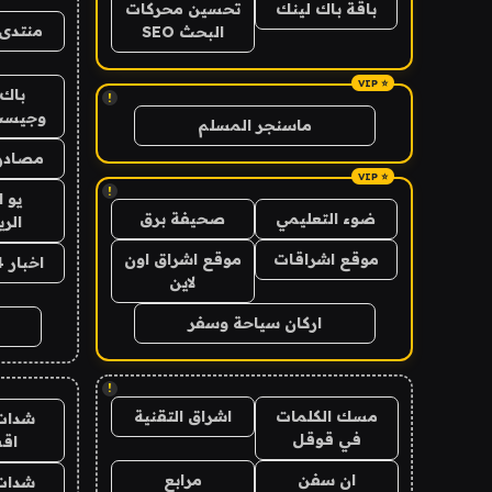
باقة باك لينك
تحسين محركات
منتدى 
البحث SEO
باك 
!
وجيست
ماسنجر المسلم
مصادر 
!
يو 
ضوء التعليمي
صحيفة برق
الر
موقع اشراقات
موقع اشراق اون
اخبار 24 ساعة
لاين
اركان سياحة وسفر
!
مسك الكلمات
اشراق التقنية
شدات
في قوقل
اق
ان سفن
مرابع
شدات