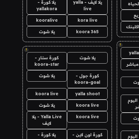
يلا لايف - yalla
يلا كورة -
لحياه
yallakora
live
يع
kooralive
kora live
اكلينك
koora 365
يلا شوت
!
!
yall
يلا شوت
كورة ستار -
مباشر
koora-star
كورة جول -
يلا شوت
وت
koora-goal
koora live
yalla shoot
اليوم
koora live
يلا شوت
ر
koora live
Yalla Live - يلا
وت
لايف
كورة اون لاين -
يلا كورة -
اليوم