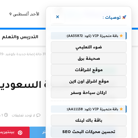
الأحد, أغسطس 9
×
توصيات :
باقة متميزة VIP (كود: AA35872):
الرئيسية
منوعات التعليم
التدريس والتعلم
ضوء التعليمي
الرئيسية
»
المملكة العربية السعودية تعلن عن 31 حالة إصابة جديدة بكوفيد -19 ، وحالة وفاة واحدة
صحيفة برق
موقع اشراقات
أخبار سعودية
موقع اشراق اون لاين
اركان سياحة وسفر
واحدة
باقة متميزة VIP (كود: AA11138):
بواسطة
26 ديسمبر، 2022
eshrag
لا توجد تعليقات
1 دقائق
باقة باك لينك
تحسين محركات البحث SEO
فيسبوك
تويتر
بينتيري