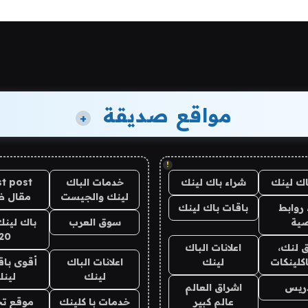
مواقع صديقة
+
!
اك لينك
شراء باك لينك
خدمات الباك
t post
لينك والجيست
مقال 
روابط
باقات باك لينك
ية
سوق العرب
باك لينك
20
 لنك،
اعلانات الباك
كلينكات
لينك
اعلانات الباك
أقوى باق
لينك
لين
دريس
اشراق العالم
عالم كبير
خدمات با كلينك
موقع تج