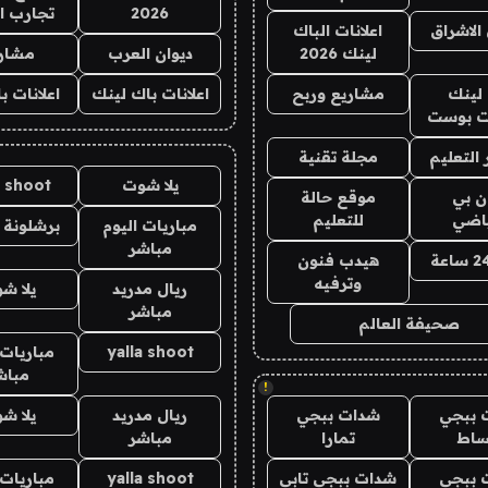
2026
تجارب ا
الاشراق
اعلانات الباك
لينك 2026
ديوان العرب
مشار
لينك
مشاريع وربح
اعلانات باك لينك
اعلانات ب
 بوست
التعليم
مجلة تقنية
يلا شوت
a shoot
ان بي
موقع حالة
ياضي
للتعليم
مباريات اليوم
برشلونة 
مباشر
هيدب فنون
وترفيه
ريال مدريد
يلا ش
مباشر
صحيفة العالم
yalla shoot
مباريات 
مباش
!
 ببجي
شدات ببجي
ريال مدريد
يلا ش
ساط
تمارا
مباشر
 ببجي
شدات ببجي تابي
yalla shoot
مباريات 