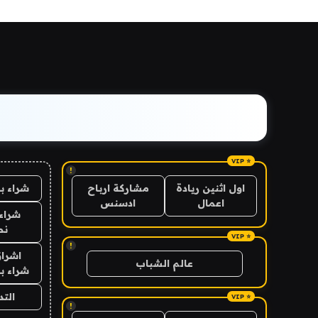
!
شراء ب
اول اثنين ريادة
مشاركة ارباح
اعمال
ادسنس
شراء 
نص
!
اشراق
عالم الشباب
شراء با
الت
!