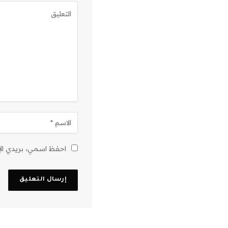
احفظ اسمي، بريدي الإل