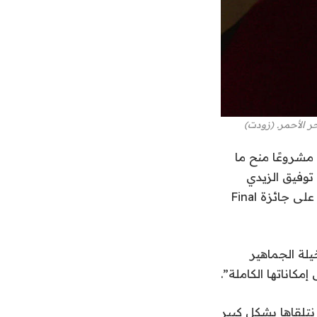
خلال دورة ما بعد الإنتاج ، تم اختيار 28 مشروعًا في القائمة المختصرة ، وتلقى 11 مشروعًا منح ما
 توفيق الزيدي
وإنتاج بول ميلر ، و “بلاك لايت” للمخرج كريم بن صالح. ومن إنتاج وليد بهاء الحائز على جائزة Final
أسر مخيلة الجماهير
مكاناتها الكاملة”.
ض الأفلام التي نتلقاها بشكل كبير