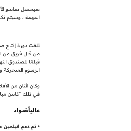
سيحصل صانعو الأفل
المهمة ، وسيتم تكر
فيلمًا للصندوق النها
الرسوم المتحركة وا
وكان اثنان من الأف
في ذلك “كابتن مبا
عالي
أضواء
• تم دعم فيلمين م