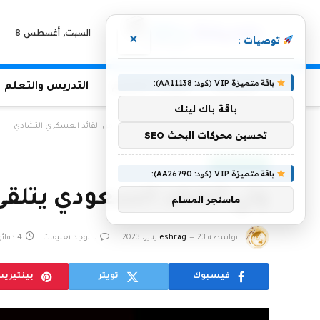
السبت, أغسطس 8
×
توصيات :
باقة متميزة VIP (كود: AA11138):
الرئيسية
منوعات التعليم
التدريس والتعلم
باقة باك لينك
الرئيسية
»
ولي العهد السعودي يتلقى رسالة من القائد العسكري التشادي
تحسين محركات البحث SEO
أخبار سعودية
باقة متميزة VIP (كود: AA26790):
ولي العهد السعودي يتلقى
ماسنجر المسلم
بواسطة
23 يناير، 2023
eshrag
لا توجد تعليقات
4 دقائق
فيسبوك
تويتر
بينتيري