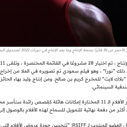
ج في دورات 2022 لصندوق البحر الأحمر. (زودت)
في ذلك “نورا” ، وهو فيلم سعودي تم تصويره في العلا من إخراج
وقال التركي: “تُظهر الأفلام الـ 11 المختارة إمكانات هائلة كقصص رائدة ست
كثر من دفعة نهائية للتمويل للسماح لهذه الأفلام بالوصول إلى إ
وقال شيفاني بانديا ، العضو المنتدب لـ RSIFF: “تتحسن جودة عرو