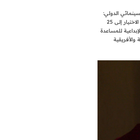
ينمائي الدولي:
“لقد أعجبنا بجودة العروض المقدمة هذا العام مما جعل من الصعب تضييق نطاق الاختيار إلى 25
إبداعية للمساعدة
الأفريقية