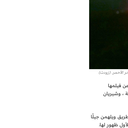
ن فيلمها
 ، وشيريان
ريق ويلهمن جيلًا
أول ظهور لها.