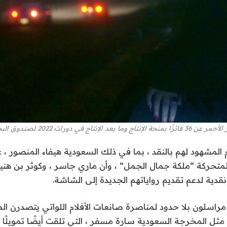
ج في دورات 2022 لصندوق البحر الأحمر. (زودت)
المشهود لهم بالنقد ، بما في ذلك السعودية هيفاء المنصور ، ع
متحركة “ملكة جمال الجمل” ، وأن ماري جاسر ، وكوثر بن هنية
دية لدعم تقديم رواياتهم الجديدة إلى الشاشة.
اسلون بلا حدود لمناصرة صانعات الأفلام اللواتي يتصدرن الط
 مثل المخرجة السعودية سارة مسفر ، التي تلقت أيضًا تمويلًا ل