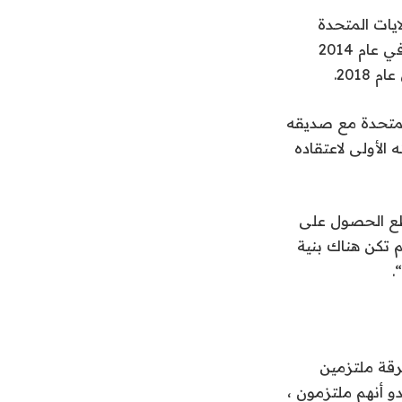
يات المتحدة
وظهر في قائمة أفضل 20 مقطع فيديو موسيقيًا لرولينج ستون و Yahoo Music في عام 2014
201.
المتحدة مع صديقه
الأولى لاعتقاده
تطع الحصول على
 تكن هناك بنية
.
فرقة ملتزمين
دو أنهم ملتزمون ،