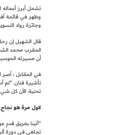
تشمل أبرز أعماله ا
وجائزة رواد التسويق
قال الشهيل إن رحلت
المقرب محمد الشعيب
أن مسيرته الموسيقي
في المقابل ، أصر 
تأشيرة فنان. “لم 
تحتية. الآن كل شيء 
لاول مرة هو نجاح 
“أتينا بفريق قدم ع
تجاهي في دورة ألبوم