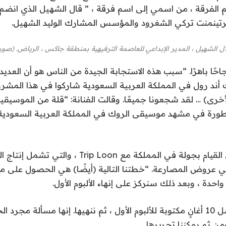
 الفرقة ، من اسمي إلى اسم فرقة ، ” قال الشهيل الذي انضم 
تينمنت تركي الشغرود والمؤسس المشارك الوليد الشهيل.
ل الشهيل ، المدير الإبداعي للعاصمة الترفيهية بمنطقة جاكس ، الرياض. (صور
حًا باهرًا. “سبب هذه الاستجابة الجيدة من الناس هو أن العديد 
ند رول في المملكة العربية السعودية شاركوا في هذا المشروع
أخرى) … لقد شجعونا جميعًا. وقالت الفنانة: “قلة من الموسيقي
ورة في مشهد موسيقى الروك في المملكة العربية السعودية 
وقال إن الخطة هي القيام بجولة في المملكة مع Trip Loon ، وال
ي عروض المصارعة. “خطتنا التالية (أيضًا) هي الحصول على من
حدة ، وبعد ذلك سنركز على إنهاء الألبوم الأول.
“لدينا تسعة من أصل 10 أغانٍ مكتوبة للألبوم الأول ، ثم ننهيها. إنها مسألة م
ومن ثم يمكننا تحريرها.