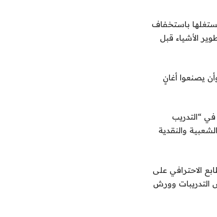
 نستغلها باستخفاف
وير الأشياء قبل
ن يصنعوا أغانٍ
في “التدريب
شعبية والنقدية
ابع الاحترافي على
 التدريبات وورش