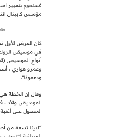
فسنقوم بتغيير اسم
مؤسس كابيتال انتر
طلا
كان العرض الأول نجا
في موسيقى الروك أ
أنواع الموسيقى (ال
وعمرو هواري ، أسط
ودعمونا”.
الموسيقى والأداء ف
الحصول على أغنية وا
الميزانية لتتبعها ، 