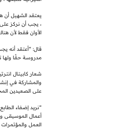
يعتقد الشهيل أن هن
، يجب أن نركز على 
الأوان فقط لأن هن
قال: “أعتقد أنه يج
مدروسة حقًا ولها ت
شعار كابيتال انترت
والمشاركة في إنشا
على الصعيدين المح
“نريد إضفاء الطابع 
أعمال الموسيقى و
العمل والمؤتمرات ، مثل مؤتمر XP Music 