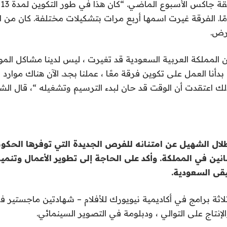
ل
شروع منذ 13 عامًا. الفرقة غيرت اسمها أربع مرات بتشكيلات مختلفة. كان م
رض.
 أن المملكة العربية السعودية قد تغيرت ، ليس لدينا مشاكل الم
دأنا العمل على تكوين فرقة معًا ، عملنا بجد. الآن هناك موارد ف
ذلك اعتقدت أن الوقت قد حان لبدء الترسيم وتشغيله “، قال الش
لال الشهيل عن امتنانه للفرص الجديدة التي توفرها الحكو
نين في المملكة. وأكد على الحاجة إلى تطوير الأعمال وتنمية
قى السعودية.
ثة برامج في أكاديمية نيويورك للأفلام – شهادتين ماجستير في
لإنتاج على التوالي ، ودبلومة في التصوير السينمائي.