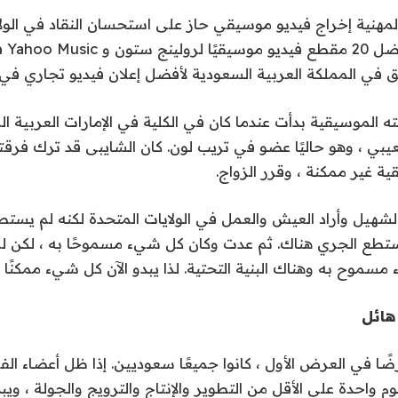
لمهنية إخراج فيديو موسيقي حاز على استحسان النقاد في الولا
 في المملكة العربية السعودية لأفضل إعلان فيديو تجاري في عام 8
ه الموسيقية بدأت عندما كان في الكلية في الإمارات العربية 
ي ، وهو حاليًا عضو في تريب لون. كان الشايبى قد ترك فرقته 
ة غير ممكنة ، وقرر الزواج.
الشهيل وأراد العيش والعمل في الولايات المتحدة لكنه لم يس
أستطع الجري هناك. ثم عدت وكان كل شيء مسموحًا به ، لكن لم
مسموح به وهناك البنية التحتية. لذا يبدو الآن كل شيء ممكنًا “
هائل
رضًا في العرض الأول ، كانوا جميعًا سعوديين. إذا ظل أعضاء ال
 واحدة على الأقل من التطوير والإنتاج والترويج والجولة ، ويب