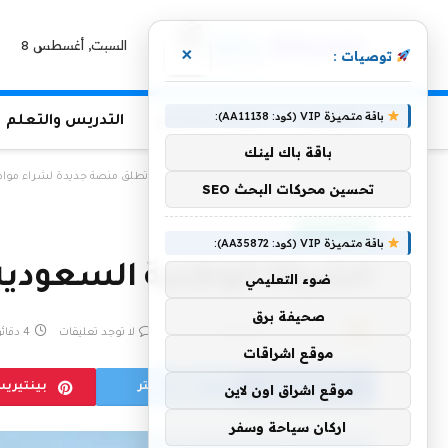
السبت, أغسطس 8
×
توصيات :
باقة متميزة VIP (كود: AA11138):
الرئيسية
منوعات التعليم
التدريس والتعلم
باقة باك لينك
الرئيسية
»
الشركة الوطنية السعودية للإسكان تطلق منصة جديدة لشراء مواد ا
تحسين محركات البحث SEO
أخبار سعودية
باقة متميزة VIP (كود: AA35872):
الشركة الوطنية السعودية
ضوء التعليمي
صحيفة برق
بواسطة
24 يناير، 2023
eshrag
لا توجد تعليقات
4 دقائق
موقع اشراقات
فيسبوك
تويتر
بينتيري
موقع اشراق اون لاين
اركان سياحة وسفر