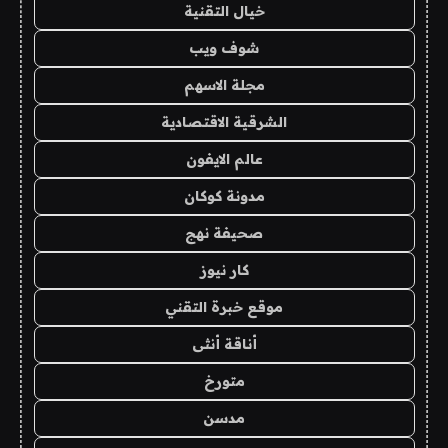
خيال التقنية
شوف ويب
مجلة الاسهم
الشرقية الاقتصادية
عالم الايفون
مدونة كوكان
صحيفة نهج
كار نيوز
موقع خبرة التقني
أناقة أنثى
متورخ
مدسن