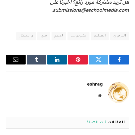
هل تريد مشاركة مورد رائع؟ أخبرنا على
submissions@eschoolmedia.com.
التربوي
التعليم
تكنولوجيا
لدعم
منح
والابتكار
فيسبوك
تويتر
بينتيريست
لينكدإن
Tumblr
البريد
الإلكترو
eshrag
موقع
الويب
المقالات
ذات الصلة