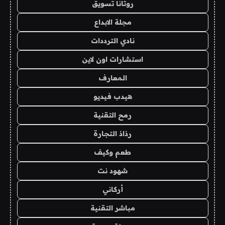
روتانا تسويق
مجلة الابداع
نادي الترددات
استشارات اون لاين
المعارف
هيدب فيديو
رمح التقنية
رذاذ التجارة
طعم وكيف
شهود نت
أركاني
مباشر التقنية