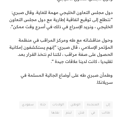
دول مجلس التعاون الخليجي مهمة للغاية. وقال صبري:
“نتطلع إلى توقيع اتفاقية إطارية مع دول مجلس التعاون
الخليجي ، ونريد الإسراع في ذلك في أسرع وقت ممكن”.
وحول مناقشاته مع طه ومركز المراقب في منظمة
المؤتمر الإسلامي ، قال صبري: “إنهم يستكشفون إمكانية
الحصول على صفة مراقب ، لكننا لم نتخذ القرار بعد.
تقليديا ، كانت لدينا علاقات جيدة “.
وطمأن صبري طه على أوضاع الجالية المسلمة في
سريلانكا.
إلى
المتحدة
الوطن
الولايات
جثة
سعودي
طالب
في
قتل
ليتم
نقلها