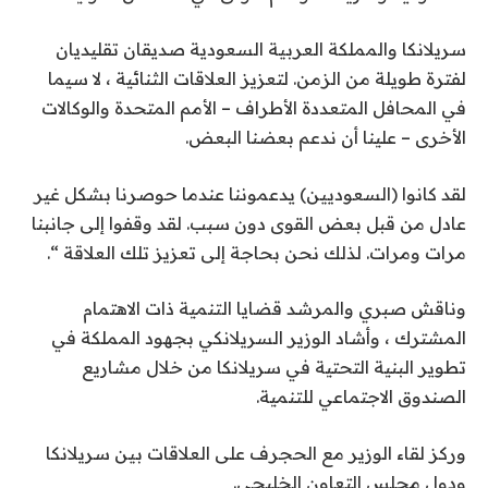
سريلانكا والمملكة العربية السعودية صديقان تقليديان
لفترة طويلة من الزمن. لتعزيز العلاقات الثنائية ، لا سيما
في المحافل المتعددة الأطراف – الأمم المتحدة والوكالات
الأخرى – علينا أن ندعم بعضنا البعض.
لقد كانوا (السعوديين) يدعموننا عندما حوصرنا بشكل غير
عادل من قبل بعض القوى دون سبب. لقد وقفوا إلى جانبنا
مرات ومرات. لذلك نحن بحاجة إلى تعزيز تلك العلاقة “.
وناقش صبري والمرشد قضايا التنمية ذات الاهتمام
المشترك ، وأشاد الوزير السريلانكي بجهود المملكة في
تطوير البنية التحتية في سريلانكا من خلال مشاريع
الصندوق الاجتماعي للتنمية.
وركز لقاء الوزير مع الحجرف على العلاقات بين سريلانكا
ودول مجلس التعاون الخليجي.