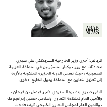
الرياض: أجرى وزير الخارجية السريلانكي علي صبري
محادثات مع وزراء وكبار المسؤولين في المملكة العربية
السعودية ، حيث تسعى الدولة الجزيرة المنكوبة بالأزمة
إلى تعزيز التعاون مع المملكة ودول الخليج الأخرى.
التقى صبري بنظيره السعودي الأمير فيصل بن فرحان ،
والأمين العام لمنظمة التعاون الإسلامي حسين إبراهيم طه
، والأمين العام لمجلس التعاون الخليجي نايف فلاح م.