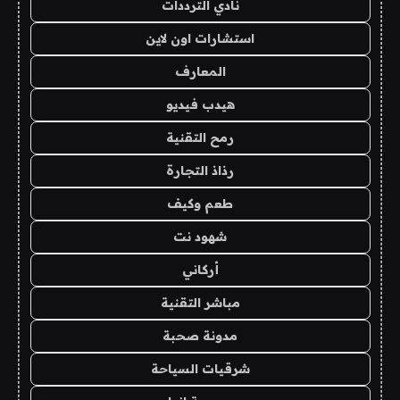
نادي الترددات
استشارات اون لاين
المعارف
هيدب فيديو
رمح التقنية
رذاذ التجارة
طعم وكيف
شهود نت
أركاني
مباشر التقنية
مدونة صحبة
شرقيات السياحة