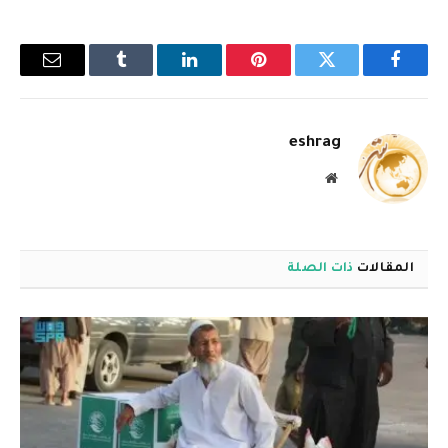
فيسبوك
تويتر
بينتيريست
لينكدإن
Tumblr
البريد
الإلكترو
eshrag
موقع
الويب
المقالات
ذات الصلة