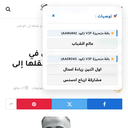
×
توصيات :
الرئيسية
»
جثة طالب سعودي قتل في الولايات المتحدة ليتم نقلها إلى الوطن
باقة متميزة VIP (كود: AA86842):
أخبار سعودية
عالم الشباب
جثة طالب سعودي قتل في
باقة متميزة VIP (كود: AA38045):
الولايات المتحدة ليتم نقلها إلى
اول اثنين ريادة اعمال
الوطن
مشاركة ارباح ادسنس
بواسطة
29 يناير، 2023
eshrag
لا توجد تعليقات
3 دقائق