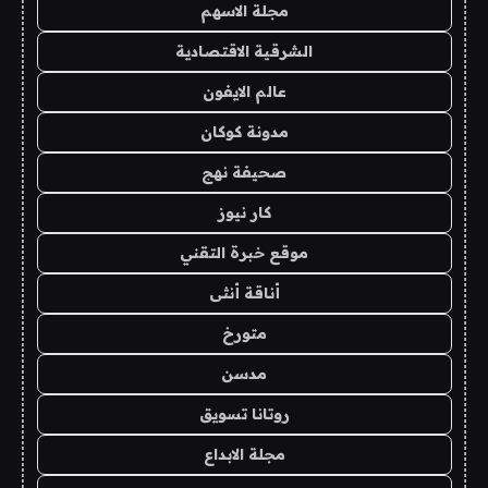
مجلة الاسهم
الشرقية الاقتصادية
عالم الايفون
مدونة كوكان
صحيفة نهج
كار نيوز
موقع خبرة التقني
أناقة أنثى
متورخ
مدسن
روتانا تسويق
مجلة الابداع