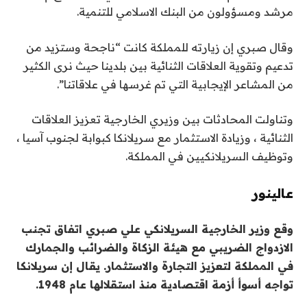
مرشد ومسؤولون من البنك الاسلامي للتنمية.
وقال صبري إن زيارته للمملكة كانت “ناجحة وستزيد من
تدعيم وتقوية العلاقات الثنائية بين بلدينا حيث نرى الكثير
من المشاعر الإيجابية التي تم غرسها في علاقاتنا”.
وتناولت المحادثات بين وزيري الخارجية تعزيز العلاقات
الثنائية ، وزيادة الاستثمار مع سريلانكا كبوابة لجنوب آسيا ،
وتوظيف السريلانكيين في المملكة.
عالي
نور
وقع وزير الخارجية السريلانكي علي صبري اتفاق تجنب
الازدواج الضريبي مع هيئة الزكاة والضرائب والجمارك
في المملكة لتعزيز التجارة والاستثمار. يقال إن سريلانكا
تواجه أسوأ أزمة اقتصادية منذ استقلالها عام 1948.