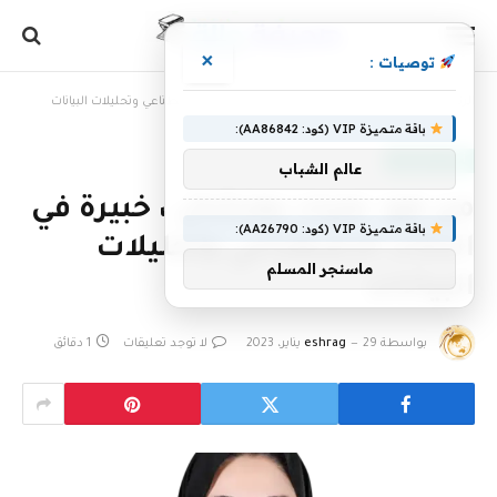
×
توصيات :
الرئيسية
»
من هو: علياء بهنشال ، خبيرة في الذكاء الاصطناعي وتحليلات البيانات
باقة متميزة VIP (كود: AA86842):
أخبار سعودية
عالم الشباب
من هو: علياء بهنشال ، خبيرة في
باقة متميزة VIP (كود: AA26790):
الذكاء الاصطناعي وتحليلات
ماسنجر المسلم
البيانات
بواسطة
29 يناير، 2023
eshrag
لا توجد تعليقات
1 دقائق