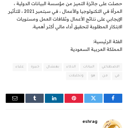
حصلت على جائزة التميز من مؤسسة البيانات الدولية ،
المرأة في التكنولوجيا والأعمال ، في سبتمبر 2021 ، للتأثير
الإيجابي على نتائج الأعمال وثقافات العمل ومستويات
الابتكار المطلوبة لتحقيق أداء مالي أكثر أهمية.
الفئة الرئيسية:
المملكة العربية السعودية
الاصطناعي
البيانات
الذكاء
بهنشال
خبيرة
علياء
في
من
هو
وتحليلات
فيسبوك
تويتر
بينتيريست
لينكدإن
Tumblr
البريد
الإلكترو
eshrag