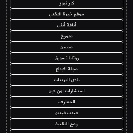
كار نيوز
موقع خبرة التقني
أناقة أنثى
متورخ
مدسن
روتانا تسويق
مجلة الابداع
نادي الترددات
استشارات اون لاين
المعارف
هيدب فيديو
رمح التقنية