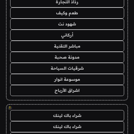
رذاذ التجارة
طعم وكيف
شهود نت
أركاني
مباشر التقنية
مدونة صحبة
شرقيات السياحة
موسوعة انوار
اشراق الأرباح
!
شراء باك لينك
شراء باك لينك