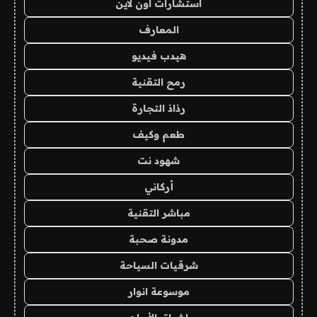
استشارات اون لاين
المعارف
هيدب فيديو
رمح التقنية
رذاذ التجارة
طعم وكيف
شهود نت
أركاني
مباشر التقنية
مدونة صحبة
شرقيات السياحة
موسوعة انوار