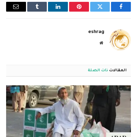
فيسبوك
تويتر
بينتيريست
لينكدإن
Tumblr
البريد
الإلكترو
eshrag
موقع
الويب
المقالات
ذات الصلة