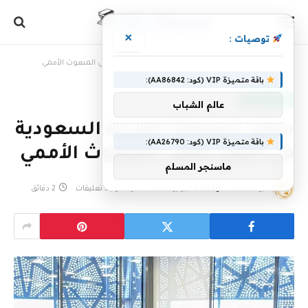
×
توصيات :
الرئيسية
»
سفير المملكة العربية السعودية في اليمن يلتقي المبعوث الأممي
باقة متميزة VIP (كود: AA86842):
أخبار سعودية
عالم الشباب
سفير المملكة العربية السعودية
باقة متميزة VIP (كود: AA26790):
في اليمن يلتقي المبعوث الأممي
ماسنجر المسلم
بواسطة
7 فبراير، 2023
eshrag
لا توجد تعليقات
2 دقائق