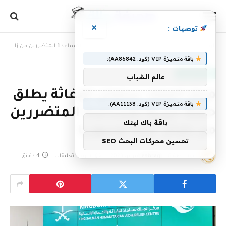
×
توصيات :
الرئيسية
»
مركز الملك سلمان للإغاثة يطلق حملة خيرية لمساعدة المتضررين من زلزال تركيا وسوريا
باقة متميزة VIP (كود: AA86842):
أخبار سعودية
عالم الشباب
مركز الملك سلمان للإغاثة يطلق
باقة متميزة VIP (كود: AA11138):
حملة خيرية لمساعدة المتضررين
باقة باك لينك
من زلزال تركيا وسوريا
تحسين محركات البحث SEO
بواسطة
8 فبراير، 2023
eshrag
لا توجد تعليقات
4 دقائق