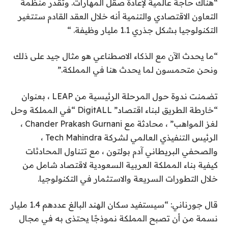
“هناك حاجة عالمية لإعادة صقل المهارات. وتقدر منظمة
التعاون الاقتصادي والتنمية أنه خلال العقد القادم ستتغير
التكنولوجيا بشكل جذري 1.1 مليار وظيفة. “
“ما يحدث الآن مع الذكاء الاصطناعي هو مثال جيد على ذلك
ونحن متحمسون لما يحدث هنا في المملكة.”
تضمنت ندوة حول المرحلة الرئيسية من LEAP ، بعنوان
“خارطة الطريق لبناء اقتصاد” DigitALL “في المملكة وحل
لغز المواهب” ، محادثة مع Chander Prakash Gurnani ،
الرئيس التنفيذي العالمي لشركة Tech Mahindra ،
والصحفي البريطاني آدم بولتون ، مع تتناول المحادثات
كيفية بناء المملكة العربية السعودية لاقتصاد شامل من
خلال التطورات السريعة والاستثمار في التكنولوجيا.
قال جورناني: “سيستفيد سكان الهند البالغ عددهم 1.4 مليار
نسمة من أن تصبح المملكة نموذجًا يحتذى به في مجال