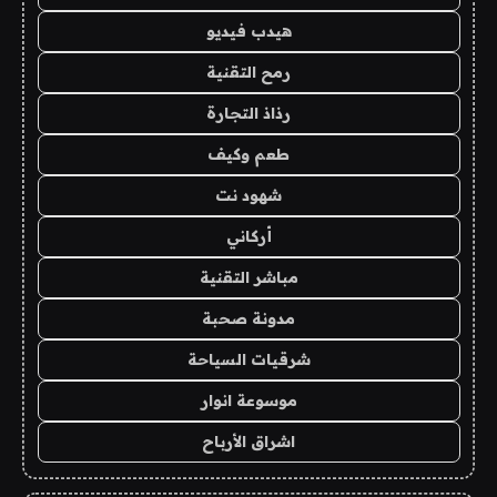
هيدب فيديو
رمح التقنية
رذاذ التجارة
طعم وكيف
شهود نت
أركاني
مباشر التقنية
مدونة صحبة
شرقيات السياحة
موسوعة انوار
اشراق الأرباح