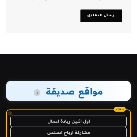
مواقع صديقة
+
!
اول اثنين ريادة اعمال
مشاركة ارباح ادسنس