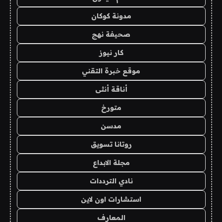
مدونة كوكان
صحيفة نهج
كار نيوز
موقع خبرة التقني
أناقة أنثى
متورخ
مدسن
روتانا تسويق
مجلة الابداع
نادي الترددات
استشارات اون لاين
المعارف