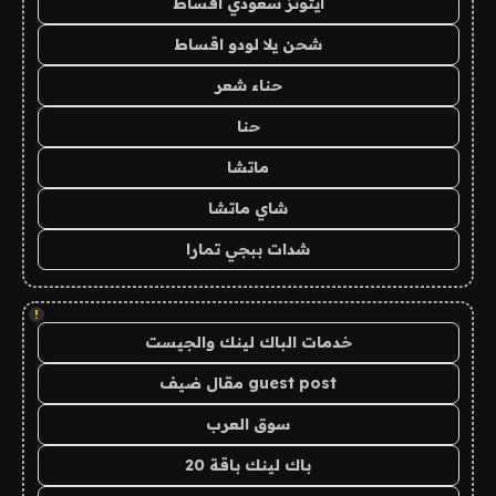
ايتونز سعودي اقساط
شحن يلا لودو اقساط
حناء شعر
حنا
ماتشا
شاي ماتشا
شدات ببجي تمارا
!
خدمات الباك لينك والجيست
guest post مقال ضيف
سوق العرب
باك لينك باقة 20