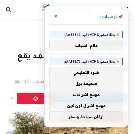
×
توصيات :
الرئيسية
»
سوق من حياة النبي محمد يقع في مكة المكرمة
باقة متميزة VIP (كود: AA86842):
أخبار سعودية
عالم الشباب
سوق من حياة النبي محمد يقع
باقة متميزة VIP (كود: AA35872):
في مكة المكرمة
ضوء التعليمي
بواسطة
9 فبراير، 2023
eshrag
لا توجد تعليقات
1 دقائق
صحيفة برق
موقع اشراقات
موقع اشراق اون لاين
اركان سياحة وسفر