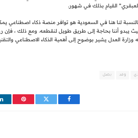
لعبقري” القيام بذلك في شهور.
لنسبة لنا هنا في السعودية هو توافر منصة ذكاء اصطناعي يمكن
 حيث يبدو أننا بحاجة إلى طريق طويل لنقطعه. ومع ذلك ، فإن ر
 وزارة العدل يشير بوضوح إلى أهمية الذكاء الاصطناعي والتقني
ي
وفد
يصل
فيسبوك
تويتر
بينتيريست
ل