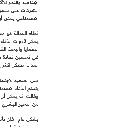
الإنتاجية والنمو ال
الشركات على تبسيط 
الاصطناعي يمكن أن
نظام العدالة هو أح
يمكن لأدوات الذكاء
القضايا والبحث القا
في تحسين كفاءة ودق
العدالة بشكل أكثر إ
على الصعيد الاجتماع
يتمتع الذكاء الاصط
وقالت إنه يمكن أن 
من التحيز البشري ف
بشكل عام ، فإن تأث
على كيفية تطوير ال