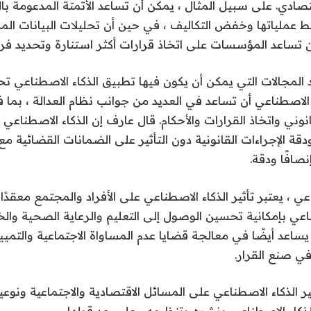
اقتصادي. على سبيل المثال ، يمكن أن تساعد الأتمتة المدعومة با
عملياتها وخفض التكاليف ، في حين أن تحليلات البيانات المد
 تساعد المؤسسات على اتخاذ قرارات أكثر استنارة وتحديد ف
د المجالات التي يمكن أن يكون فيها تطبيق الذكاء الاصطناعي ت
 الاصطناعي أن تساعد في العديد من جوانب نظام العدالة ، بما ف
نوني واتخاذ القرارات والأحكام. قال عارف إن الذكاء الاصطناعي
ة الإجراءات القانونية دون التأثير على الضمانات القضائية 
نصافًا ودقة.
ي ، يعتبر تأثير الذكاء الاصطناعي على الأفراد والمجتمع معقدًا 
ناعي بإمكانية تحسين الوصول إلى التعليم والرعاية الصحية وال
يساعد أيضًا في معالجة قضايا عدم المساواة الاجتماعية والتميي
ي صنع القرار.
ير الذكاء الاصطناعي على المسائل الاقتصادية والاجتماعية ونوعي
ذكاء الاصطناعي ونشره وتنظيمه ، على حد قولها.