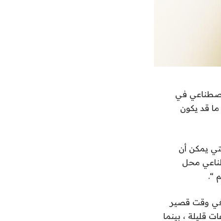
لاصطناعي في
ما قد يكون
تي يمكن أن
صطناعي محل
 “.
ة في وقت قصير
ت قليلة ، بينما