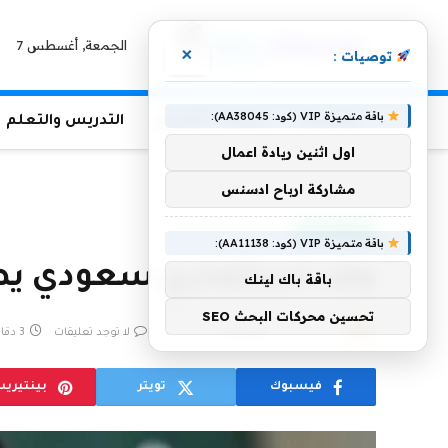
الجمعة, أغسطس 7
×
توصيات :
باقة متميزة VIP (كود: AA38045):
الرئيسية
منوعات التعليم
التدريس والتعلم
اول اثنين ريادة اعمال
الرئيسية
»
وفد استثماري سعودي يصل ألمانيا
مشاركة ارباح ادسنس
أخبار سعودية
باقة متميزة VIP (كود: AA11138):
وفد استثماري سعودي يصل
باقة باك لينك
تحسين محركات البحث SEO
بواسطة
6 مارس، 2023
eshrag
لا توجد تعليقات
3 دقائق
فيسبوك
تويتر
بينتيري