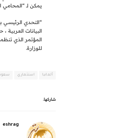
يمكن لـ “المحامي ا
“التحدي الرئيسي با
البيانات العربية ،
المؤتمر الذي تنظمه
للوزارة.
ألمانيا
استثماري
سعود
شاركها.
eshrag