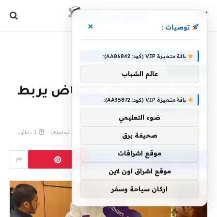
×
توصيات :
الرئيسية
»
التبادل اللغوي في الرياض يربط بين الثقافات
باقة متميزة VIP (كود: AA86842):
أخبار سعودية
عالم الشباب
التبادل اللغوي في الرياض يربط
باقة متميزة VIP (كود: AA35872):
بين الثقافات
ضوء التعليمي
بواسطة
17 مارس، 2023
eshrag
لا توجد تعليقات
3 دقائق
صحيفة برق
موقع اشراقات
موقع اشراق اون لاين
اركان سياحة وسفر