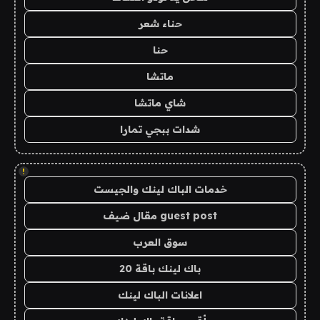
حناء شعر
حنا
ماتشا
شاي ماتشا
شدات ببجي تمارا
!
خدمات الباك لينك والجيست
guest post مقال ضيف
سوق العرب
باك لينك باقة 20
اعلانات الباك لينك