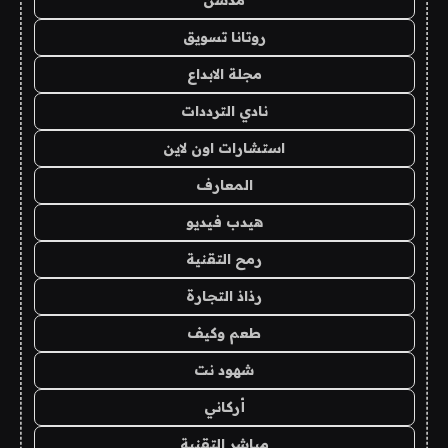
مدسن
روتانا تسويق
مجلة الابداع
نادي الترددات
استشارات اون لاين
المعارف
هيدب فيديو
رمح التقنية
رذاذ التجارة
طعم وكيف
شهود نت
أركاني
مباشر التقنية