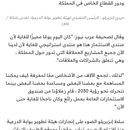
ودور القطاع الخاص في المملكة.
جيري إنزيريلو ، الرئيس التنفيذي لهيئة تطوير بوابة الدرعية. (هدى بشاتة /
AN)
وقال لصحيفة عرب نيوز: “كان اليوم يومًا مميزًا للغاية لأن
منتدى الاستثمار هذا هو منتدى استراتيجي للغاية لأن لدينا
الآن جميع المشاريع العملاقة التي تدور حول المملكة ،
وهي تتعلق بالشراكات والعلاقات”.
“لذلك ، لجمع الآلاف من الأشخاص معًا لمعرفة كيف يمكننا
المساهمة مع بعضنا البعض ومساعدة بعضنا البعض بينما
نتحرك نحو رؤية 2030 ، قام زملاؤنا من صندوق
الاستثمارات العامة بعمل رائع وكان ناجحًا للغاية حتى
الآن.”
سلط إنزيريلو الضوء على إنجازات هيئة تطوير بوابة الدرعية
منذ افتتاح البجيري تراس مؤخراً وموقع الطريف للتراث