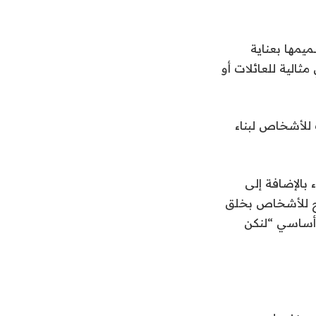
 يحتوي على 32 نشاطًا تم تصميمها بعناية
ثالية للعائلات أو
 للأشخاص لبناء
 بالإضافة إلى
Zu في جوهره حول السماح للأشخاص بخلق
الذي يشتري Zumrati يقول بشكل أساسي “لنكن