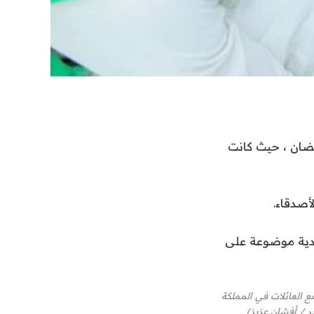
مضان ، حيث كانت
أصدقاء.
يدية موضوعة على
ع العائلات في المملكة
ر / أفشان عزيز)