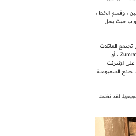
ين ، وقسم الخط ،
 عن الأبواب حيث يحل
أكاديمية: “أردنا أن تجتمع العائلات
معًا وتستمتع بروح رمضان من خلال الحصول على بعض الأفكار من مربع نشاط Zumrati ، أو
لى الإنترنت
اط لصنع السمبوسة
يعها. لقد نظمنا