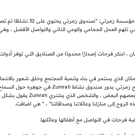
قالت أمل فرحات ، مؤسسة زمرتي: “صندوق زمرتي
تي تلهم العمل الجماعي والوعي الذاتي والتواصل الأفضل ، وهي م
 ، ابتكر فرحات إصدارًا محدودًا من الصناديق التي توفر أدوات
مكان الذي يستمر في بناء وتنمية المجتمع وخلق شعور بالانتماء
التوافق التام مع روح زمرتي. يدور صندوق نشاط mrati
شعور بالانتماء مع بعضهم البعض ، والشخص 
 الروح إلى منازلنا وعائلاتنا وصداقاتنا” ، ” هي اضافت.
ة فرحات في التواصل مع أطفالها وعائلتها.