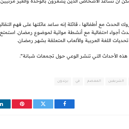
كن أن تساعد الأشخاص الذين يشعرون بالوحدة والغير مرئيين
الحدث مع أطفالها ، قائلة إنه ساعد عائلتها على فهم التقاليد
حدث أجواء احتفالية مع أنشطة مواتية لموضوع رمضان. استمتع
حديات اللغة العربية والألعاب المتعلقة بشهر رمضان.
 هذه الأحداث التي تنشر الوعي حول تجمعات شبانة”.
الشريفين
المعصم
في
يرتدون
فيسبوك
تويتر
بينتيريست
ل