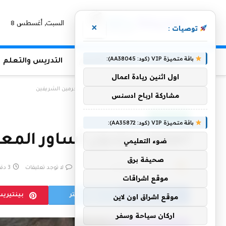
السبت, أغسطس 8
×
توصيات :
باقة متميزة VIP (كود: AA38045):
الرئيسية
منوعات التعليم
التدريس والتعلم
اول اثنين ريادة اعمال
الرئيسية
»
أطفال يرتدون أساور المعصم في الحرمين الشريفين
مشاركة ارباح ادسنس
أخبار سعودية
باقة متميزة VIP (كود: AA35872):
أطفال يرتدون أساور المع
ضوء التعليمي
صحيفة برق
بواسطة
18 مارس، 2023
eshrag
لا توجد تعليقات
3 دقائق
موقع اشراقات
فيسبوك
تويتر
بينتيري
موقع اشراق اون لاين
اركان سياحة وسفر