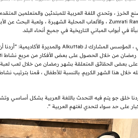
الخرز ، وتحدي اللغة العربية للمبتدئين والمتعلمين المتقدم
ونشاط لعبة Zumrati Ramadan ، والألعاب المحلية الشهيرة ، ولعبة البحث
خبأة في أبواب المباني التاريخية في جميع أنحاء البلد.
قالت هديل العباسي ، المؤسس المشارك لـ Alkuttab والمديرة ال
 على بعض الحقائق المتعلقة بشهر رمضان من خلال لعب لعبة ع
له خلال هذا الشهر الكريم. بالنسبة للأطفال ، قمنا بترتيب نش
دنا خلق جو يتم فيه التحدث باللغة العربية بشكل أساسي وتشج
كبار على حد سواء لتحدي لغتهم العربية “.