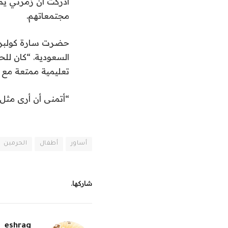
أدركت أن زمرتي يم
مجتمعاتهم.
حضرت سارة كولبروك 
السعودية. “كان لل
تعليمية ممتعة مع ت
“أتمنى أن أرى مثل
أساور
أطفال
الحرمين
شاركها.
eshrag