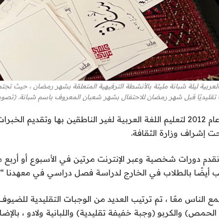
لعربية ليلة شبانة مليئة بالأنشطة الترفيهية المتعلقة بشهر رمضان ، حيث تجتم
 تقليديًا قبل شهر رمضان للاحتفال بشهر شعبان المعروف باسم شبانة. (تصوي
تأسس الكتاب في عام 2012 لتعليم اللغة العربية لغير الناطقين بها وتقديم الخ
ت إشراف وزارة الثقافة.
قدم دورات شخصية وعبر الإنترنت مرتين في الأسبوع أو أربع م
أيضًا بالطلاب في الخارج لدراسة فصل دراسي في معهدنا “.
جمع الناس معًا ، تم ترتيب العديد من الوجبات التقليدية للضيو
الحمص) والكربو (وجبة خفيفة تقليدية) واللبانية ولادو ، بالإ