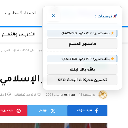
الجمعة, أغسطس 7
×
توصيات :
باقة متميزة VIP (كود: AA26790):
الرئيسية
منوعات التعليم
التدريس والتعلم
ماسنجر المسلم
الرئيسية
»
منظمة المؤتمر الإسلامي تحتفل باليوم الدولي لمكافحة الإسلاموفوبي
باقة متميزة VIP (كود: AA11138):
أخبار سعودية
باقة باك لينك
منظمة المؤتمر الإسلامي ت
تحسين محركات البحث SEO
بواسطة
18 مارس، 2023
eshrag
لا توجد تعليقات
1 دقائق
فيسبوك
تويتر
بينتيري