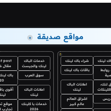
مواقع صديقة
+
!
اك لينك
شراء باك لينك
خدمات الباك
t post
لينك والجيست
مقال 
روابط
باقات باك لينك
ية
سوق العرب
باك لينك
20
 لنك،
اعلانات الباك
كلينكات
لينك
اعلانات الباك
أقوى باق
لينك
لين
دريس
اشراق العالم
عالم كبير
خدمات با كلينك
موقع تج
2026
تجارب ا