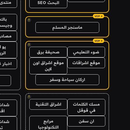
منتدى 
البحث SEO
باك 
!
وجيست
ماسنجر المسلم
مصادر 
!
يو 
ضوء التعليمي
صحيفة برق
الر
موقع اشراقات
موقع اشراق اون
اخبار 24 ساعة
لاين
اركان سياحة وسفر
!
مسك الكلمات
اشراق التقنية
شدات
في قوقل
اق
ان سفن
مرابع
شدات
التكنولوجيا
تم