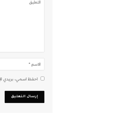
احفظ اسمي، بريدي الإل