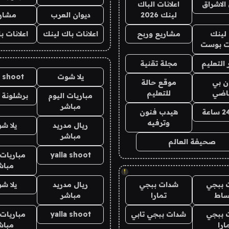
الاشراق
اعلانات الباك
لينك 2026
ديوان العرب
مشار
لينك
مشاريع وربح
اعلانات باك لينك
اعلانات ب
 بوست
التعليم
مجلة تقنية
يلا شوت
a shoot
ان بي
موقع حالة
ياضي
للتعليم
مباريات اليوم
برشلونة 
مباشر
هيدب فنون
وترفيه
ريال مدريد
يلا ش
مباشر
صحيفة العالم
yalla shoot
مباريات 
مباش
!
 ببجي
شدات ببجي
ريال مدريد
يلا ش
ساط
تمارا
مباشر
 ببجي
شدات ببجي تابي
yalla shoot
مباريات 
ارا
مباش