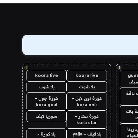
!
!
koora live
koora live
gues
ضيف
يلا شوت
يلا شوت
 باقة
كورة اون لاين -
كورة جول -
kora goal
kora onli
ة باك
كورة ستار -
سوريا لايف
ك
kora star
اربنا
يلا لايف - yalla
يلا كورة -
لحياه