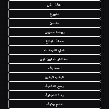
أناقة أنثى
متورخ
مدسن
روتانا تسويق
مجلة الابداع
نادي الترددات
استشارات اون لاين
المعارف
هيدب فيديو
رمح التقنية
رذاذ التجارة
طعم وكيف