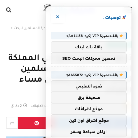
×
توصيات :
الرئيسية
»
تدعو المحكمة العليا في المملكة العربية السعودية المسلمين للبحث عن هلال رمضان مساء الثلاثاء
باقة متميزة VIP (كود: AA11138):
أخبار سعودية
باقة باك لينك
تدعو المحكمة العليا في المملكة
تحسين محركات البحث SEO
العربية السعودية المسلمين
باقة متميزة VIP (كود: AA35872):
للبحث عن هلال رمضان مساء
ضوء التعليمي
الثلاثاء
صحيفة برق
بواسطة
20 مارس، 2023
eshrag
لا توجد تعليقات
2 دقائق
موقع اشراقات
موقع اشراق اون لاين
اركان سياحة وسفر