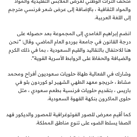
متحف التراث الوطني لعرض الملابس التقليدية والمواد
والمواد الثقافية ، بالإضافة إلى عرض شعر فرنسي مترجم
إلى اللغة العربية.
انضم إبراهيم الغامدي إلى المجموعة بعد حصوله على
درجة القانون في جامعة بوردو العام الماضي. وقال: “نحن
هنا للاحتفال بالتقاليد والقيم السعودية ، بما في ذلك الكرم
والضيافة والحفاظ على الروابط الأسرية القوية”.
وشارك في الفعالية طهاة حلويات سعوديون أفراح ومحمد
مشاط ، خريجو معهد الطهي الشهير لو كوردون بلو في
باريس ، بتقديم حلويات فرنسية بطعم سعودي ، مثل
حلوى الماكرون بنكهة القهوة السعودية.
كما أقيم معرض للصور الفوتوغرافية للمصور والديكور فهد
الصفا يسلط الضوء على تنوع مناطق المملكة.