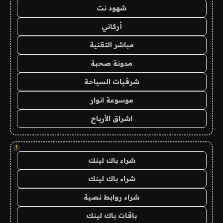
شهود نت
أركاني
مباشر التقنية
مدونة صحبة
شرقيات السياحة
موسوعة انوار
اشراق الأرباح
!
شراء باك لينك
شراء باك لينك
شراء روابط نصية
باقات باك لينك