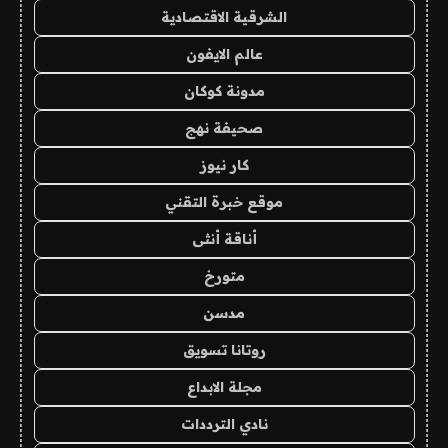
الشرقية الاقتصادية
عالم الايفون
مدونة كوكان
صحيفة نهج
كار نيوز
موقع خبرة التقني
أناقة أنثى
متورخ
مدسن
روتانا تسويق
مجلة الابداع
نادي الترددات