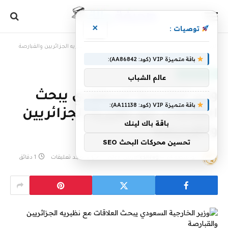
×
توصيات :
الرئيسية
»
وزير الخارجية السعودي يبحث العلاقات مع نظيريه الجزائريين والقبارصة
باقة متميزة VIP (كود: AA86842):
أخبار سعودية
عالم الشباب
وزير الخارجية السعودي يبحث
باقة متميزة VIP (كود: AA11138):
العلاقات مع نظيريه الجزائريين
باقة باك لينك
والقبارصة
تحسين محركات البحث SEO
بواسطة
24 مارس، 2023
eshrag
لا توجد تعليقات
1 دقائق