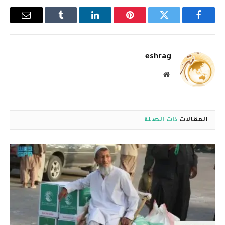
فيسبوك
تويتر
بينتيريست
لينكدإن
Tumblr
البريد
الإلكترو
eshrag
موقع
الويب
المقالات
ذات الصلة