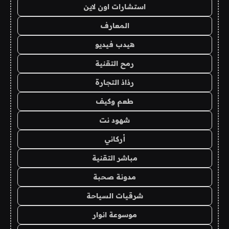
استشارات اون لاين
المعارف
هيدب فيديو
رمح التقنية
رذاذ التجارة
طعم وكيف
شهود نت
أركاني
مباشر التقنية
مدونة صحبة
شرقيات السياحة
موسوعة انوار