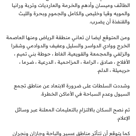
الطائف وميسان وأدهم والخرمة والعارديات وتربة ورانيا
والمويه وقيا وخليص والكامل والجموم وبحرة والليث
والقنفذة أن يضرب.
ومن المتوقع ايضا ان تعاني منطقة الرياض ومنها العاصمة
الخرج ووادي الدواسر والسليل وعفيف والدوادمي وشقرا
والزلفي والمجمعة والقويعية. الغاط ، حوطة بني تميم ،
الأفلاج ، صادق ، الرامة ، المزاحمية ، الدرعية ، ضرما ،
حريميلة ، الدلم.
وشددت السلطات على ضرورة الابتعاد عن مناطق تجمع
السيول وعدم السباحة في الأماكن الخطرة.
تم نصح السكان بالالتزام بالتعليمات المعلنة عبر وسائل
الإعلام.
كما يتوقع أن تتأثر مناطق عسير والباحة وجازان ونجران