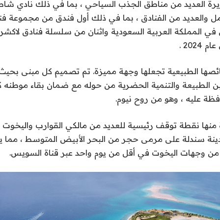
ة العديد من مناطق الجذب السياحي ، بما في ذلك نادي شاط
العديد من الفنادق ، بما في ذلك أول فندق من مجموعة فن
في المملكة العربية السعودية واثنان من سلسلة فنادق لاكش
2024 .
ها الطبيعية تجعلها وجهة مميزة. تم تصميم كل مبنى بحيث 
ين الطبيعة والتنمية الحضرية من حوله مع ضمان بقاء موطنه ك
ظة عليه ، وهو من روح نيوم.
منها نقطة توقف رئيسية للعديد من مالكي القوارب واليخوت ال
دينة سندلة على مرمى حجر من البحر الأبيض المتوسط ​​، مما 
 من وجهات اليخوت في أقل من يوم واحد عبر قناة السويس.