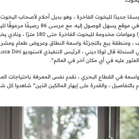
ًا جديدًا لليخوت الفاخرة ، وهو بديل أحلام لأصحاب اليخوت 
قضاء فصل الشتاء في موقع يسهل الوصول إليه. مع مرسى
ارتفاعها إلى 75 مترًا وعوامات مخدومة لليخوت
ف ، ومنطقة بيع بالتجزئة واسعة النطاق وعروض طعام ومشروب
العثور عليه في أي مكان آخر في العالم”.
واسعة في القطاع البحري ، نقدم نفس المعرفة باحتياجات العملاء
ام بالتفاصيل ، والقدرة على إبهار المالكين الذين” شاهدوا كل ش