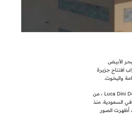
بحر الأبيض
اب افتتاح جزيرة
مة واليخوت.
الجزيرة ، التي صممها مهندسون معماريون عالميون في Luca Dini Design and Architecture ، من
في السعودية. منذ
لن ولي العهد الأمير محمد بن سلمان عن تشييد المشروع في ديسمبر 2022 ، أظهرت الصور