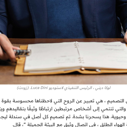
لوكا ديني ، الرئيس التنفيذي لاستوديو Luca Dini. (زودت)
ل التصميم ، هي تعبير عن الروح التي لاحظناها محسوسة بقوة 
 والتي تنتمي إلى أشخاص مرتبطين ارتباطًا وثيقًا بتقاليدهم و
يوية. هذا يسحرنا بشدة. تم تصميم كل أصل في سندلة ليجمع
لهواء الطلق ، في اتصال وثيق مع البيئة الجميلة “، قال.