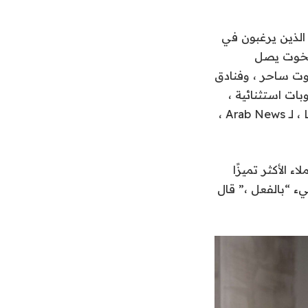
الذين يرغبون في
 86 رصيفًا مرموقًا لليخوت يصل
 الفاخرة حتى 180 مترًا ، ونادي يخوت ساحر ، وفنادق
ات استثنائية ،
كل ما هو مقترح في السندلة قال لوكا ديني ، الرئيس التنفيذي لاستوديو Luca Dini ، لـ Arab News ،
 الأكثر تميزًا
يء “بالفعل ،” قال