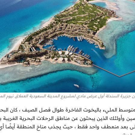
ن جزيرة السندلة أول عرض مادي لمشروع المدينة السعودية العملاق نيوم ال
متوسط ​​المليء باليخوت الفاخرة طوال فصل الصيف ، كان البحر
ن وأولئك الذين يبحثون عن مناطق الرحلات البحرية الغريبة ب
 على بعد منعطف واحد فقط ، حيث يجذب مناخ المنطقة أيضًا
يخوت.