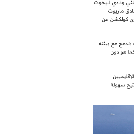
ئي ونادي لليخوت
ادق ماريوت
ري كولكشن من
يندمج مع بيئته
ما هو دون
إقليميين
يتيح سهولة