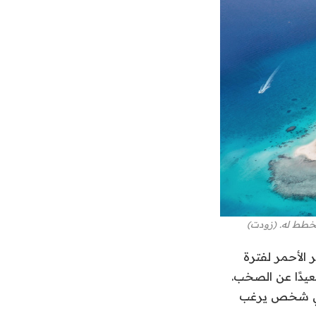
مخطط له. (زودت)
 الأحمر لفترة
عيدًا عن الصخب.
 أي شخص يرغب