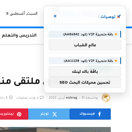
السبت, أغسطس 8
×
توصيات :
باقة متميزة VIP (كود: AA86842):
الرئيسية
منوعات التعليم
التدريس والتعلم
عالم الشباب
الرئيسية
»
غرفة مكة تطلق ملتقى منافع الأول
باقة متميزة VIP (كود: AA11138):
أخبار سعودية
باقة باك لينك
غرفة مكة تطلق ملتقى منا
تحسين محركات البحث SEO
بواسطة
10 أبريل، 2023
eshrag
لا توجد تعليقات
6 دقائق
فيسبوك
تويتر
بينتيري