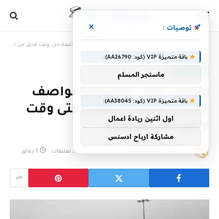
×
توصيات :
الرئيسية
»
طقس ملبد بالغيوم وعواصف رعدية ربيعية متوقعة حتى وقت لاحق من الأسبوع
باقة متميزة VIP (كود: AA26790):
أخبار سعودية
ماسنجر المسلم
طقس ملبد بالغيوم وعواصف
باقة متميزة VIP (كود: AA38045):
رعدية ربيعية متوقعة حتى وقت
اول اثنين ريادة اعمال
لاحق من الأسبوع
مشاركة ارباح ادسنس
بواسطة
25 أبريل، 2023
eshrag
لا توجد تعليقات
1 دقائق