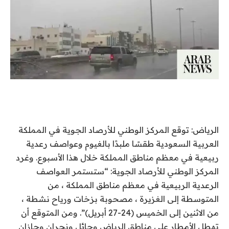
الرياض: توقع المركز الوطني للأرصاد الجوية في المملكة
العربية السعودية طقسًا ملبدًا بالغيوم وعواصف رعدية
ربيعية في معظم مناطق المملكة خلال هذا الأسبوع. وغرد
المركز الوطني للأرصاد الجوية: “ستستمر العواصف
الرعدية الربيعية في معظم مناطق المملكة ، من
المتوسطة إلى الغزيرة ، مصحوبة بزخات ورياح نشطة ،
من الاثنين إلى الخميس (24-27 أبريل)”. ومن المتوقع أن
تهطل الأمطار على مناطق الرياض وحائل ونجران وجازان