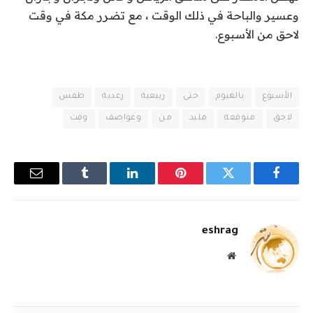
وعسير والباحة في ذلك الوقت ، مع تضرر مكة في وقت
لاحق من الأسبوع.
الأسبوع
بالغيوم
حتى
ربيعية
رعدية
طقس
لاحق
متوقعة
ملبد
من
وعواصف
وقت
فيسبوك
تويتر
بينتيريست
لينكدإن
Tumblr
البريد
الإلكترو
eshrag
موقع
الويب