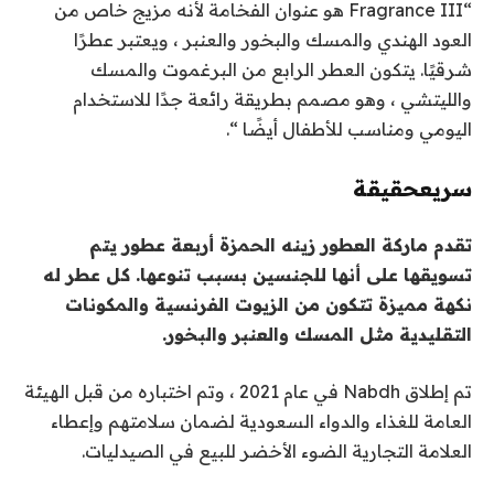
“Fragrance III هو عنوان الفخامة لأنه مزيج خاص من
العود الهندي والمسك والبخور والعنبر ، ويعتبر عطرًا
شرقيًا. يتكون العطر الرابع من البرغموت والمسك
والليتشي ، وهو مصمم بطريقة رائعة جدًا للاستخدام
اليومي ومناسب للأطفال أيضًا “.
سريع
حقيقة
تقدم ماركة العطور زينه الحمزة أربعة عطور يتم
تسويقها على أنها للجنسين بسبب تنوعها. كل عطر له
نكهة مميزة تتكون من الزيوت الفرنسية والمكونات
التقليدية مثل المسك والعنبر والبخور.
تم إطلاق Nabdh في عام 2021 ، وتم اختباره من قبل الهيئة
العامة للغذاء والدواء السعودية لضمان سلامتهم وإعطاء
العلامة التجارية الضوء الأخضر للبيع في الصيدليات.