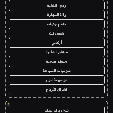
رمح التقنية
رذاذ التجارة
طعم وكيف
شهود نت
أركاني
مباشر التقنية
مدونة صحبة
شرقيات السياحة
موسوعة انوار
اشراق الأرباح
!
شراء باك لينك