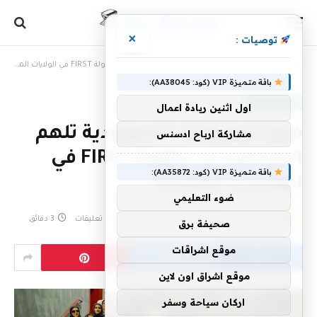
×
توصيات :
الرئيسية
»
فرق الروبوتات السعودية تلهم الجماهير في بطولة FIRST في الولايات المتحدة
باقة متميزة VIP (كود: AA38045):
أخبار سعودية
اول اثنين ريادة اعمال
فرق الروبوتات السعودية تلهم
مشاركة ارباح ادسنس
الجماهير في بطولة FIRST في
باقة متميزة VIP (كود: AA35872):
الولايات المتحدة
ضوء التعليمي
بواسطة
25 أبريل، 2023
eshrag
لا توجد تعليقات
3 دقائق
صحيفة برق
موقع اشراقات
موقع اشراق اون لاين
اركان سياحة وسفر