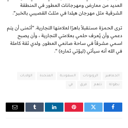
العديد من معارض ومهرجانات العطور في المنطقة
الشرقية مثل مهرجان هيلدا في مثلث القصيبي بالخبر”.
ترى الحمزة مستقبلاً باهرًا لعلامتها التجارية. “أتمنى أن يتم
دعمي وأن يُعرف حلمي بعلامتي التجارية ، وأن يصبح
اسمي مشرقاً في ساحة صانعي العطور. ولدي ثقة كاملة
في الله أنه سيأتي (ليؤتي ثماره) “.
الجماهير
الروبوتات
السعودية
المتحدة
الولايات
بطولة
تلهم
فرق
في
فيسبوك
تويتر
بينتيريست
لينكدإن
Tumblr
البريد
الإلكترو