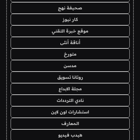
صحيفة نهج
كار نيوز
موقع خبرة التقني
أناقة أنثى
متورخ
مدسن
روتانا تسويق
مجلة الابداع
نادي الترددات
استشارات اون لاين
المعارف
هيدب فيديو