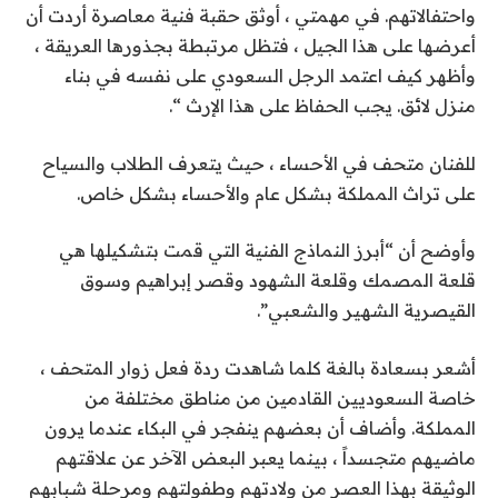
واحتفالاتهم. في مهمتي ، أوثق حقبة فنية معاصرة أردت أن
أعرضها على هذا الجيل ، فتظل مرتبطة بجذورها العريقة ،
وأظهر كيف اعتمد الرجل السعودي على نفسه في بناء
منزل لائق. يجب الحفاظ على هذا الإرث “.
للفنان متحف في الأحساء ، حيث يتعرف الطلاب والسياح
على تراث المملكة بشكل عام والأحساء بشكل خاص.
وأوضح أن “أبرز النماذج الفنية التي قمت بتشكيلها هي
قلعة المصمك وقلعة الشهود وقصر إبراهيم وسوق
القيصرية الشهير والشعبي”.
أشعر بسعادة بالغة كلما شاهدت ردة فعل زوار المتحف ،
خاصة السعوديين القادمين من مناطق مختلفة من
المملكة. وأضاف أن بعضهم ينفجر في البكاء عندما يرون
ماضيهم متجسداً ، بينما يعبر البعض الآخر عن علاقتهم
الوثيقة بهذا العصر من ولادتهم وطفولتهم ومرحلة شبابهم