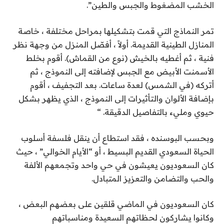
الخشب المضغوط والجبس والطين”.
تمر النماذج التي قمت بتشكيلها بمراحل مختلفة ، خاصة
المنازل الطينية القديمة. أولاً ، أفصّل المنزل من وجهة نظر
فنية ، ثم أغطيه بالخيش (نوع من القماش). أقوم بخلط
الأسمنت الأبيض مع الجبس لإضافته إلى النموذج ، ثم
أتركه (في الشمس) لعدة ساعات. بعد التجفيف ، أقوم
بإضافة الألوان والتأثيرات إلى النموذج ، الذي يظهر بشكل
حيوي ومليء بالتفاصيل الدقيقة. “
وبحسب البوسنده ، فقد استطاع أن ينقل فلسفة أسلوب
الحياة السعودي القديم البسيط ، أو “الأيام الخوالي” ، حيث
كان السعوديون يعيشون في حي واحد وتجمعهم الألفة
والحب والتضامن والتعزيز المتبادل.
كان السعوديون في الماضي قلقين على بعضهم البعض ،
وكانوا يشاركون لحظاتهم السعيدة ومناسباتهم