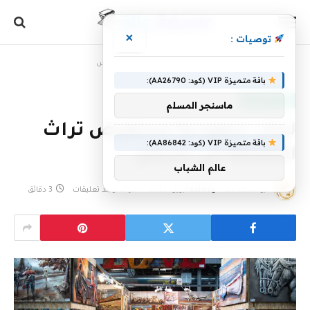
×
توصيات :
الرئيسية
»
لجان سعودية تستعرض تراث المملكة في باريس
باقة متميزة VIP (كود: AA26790):
أخبار سعودية
ماسنجر المسلم
لجان سعودية تستعرض تراث
باقة متميزة VIP (كود: AA86842):
المملكة في باريس
عالم الشباب
بواسطة
29 أبريل، 2023
eshrag
لا توجد تعليقات
3 دقائق