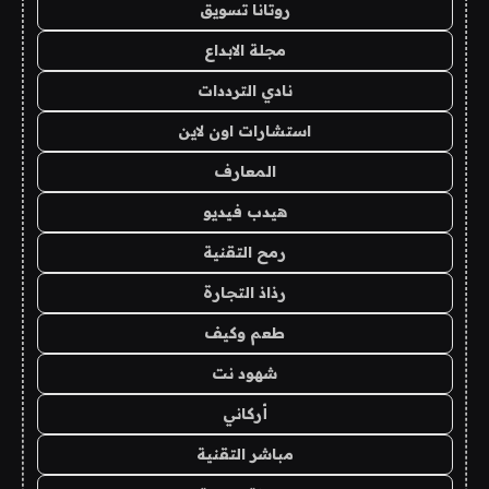
روتانا تسويق
مجلة الابداع
نادي الترددات
استشارات اون لاين
المعارف
هيدب فيديو
رمح التقنية
رذاذ التجارة
طعم وكيف
شهود نت
أركاني
مباشر التقنية