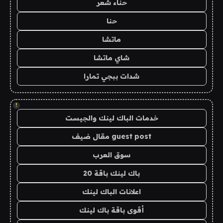
حناء شعر
حنا
ماتشا
شاي ماتشا
شدات ببجي تمارا
!
خدمات الباك لينك والجيست
guest post مقال ضيف
سوق العرب
باك لينك باقة 20
اعلانات الباك لينك
أقوى باقة باك لينك