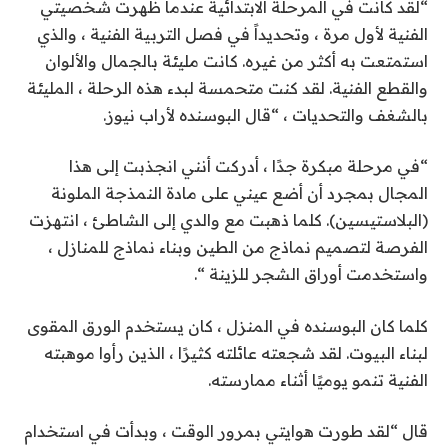
“لقد كانت في المرحلة الابتدائية عندما ظهرت شخصيتي
الفنية لأول مرة ، وتحديداً في فصل التربية الفنية ، والذي
استمتعت به أكثر من غيره. كانت مليئة بالجمال والألوان
والقطع الفنية. لقد كنت متحمسة لبدء هذه الرحلة ، المليئة
بالشغف والتحديات ، “قال البوسنده لأراب نيوز.
“في مرحلة مبكرة جدًا ، أدركت أنني انجذبت إلى هذا
المجال بمجرد أن أضع عيني على مادة النمذجة الملونة
(البلاستيسين). كلما ذهبت مع والدي إلى الشاطئ ، انتهزت
الفرصة لتصميم نماذج من الطين وبناء نماذج للمنازل ،
واستخدمت أوراق الشجر للزينة “.
كلما كان البوسنده في المنزل ، كان يستخدم الورق المقوى
لبناء البيوت. لقد شجعته عائلته كثيرًا ، الذين رأوا موهبته
الفنية تنمو يوميًا أثناء ممارسته.
قال “لقد طورت هوايتي بمرور الوقت ، وبدأت في استخدام