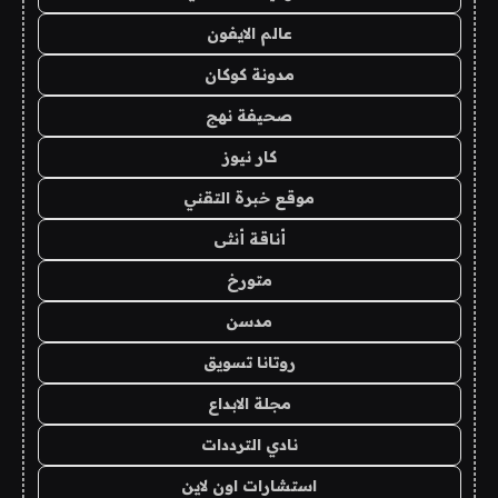
عالم الايفون
مدونة كوكان
صحيفة نهج
كار نيوز
موقع خبرة التقني
أناقة أنثى
متورخ
مدسن
روتانا تسويق
مجلة الابداع
نادي الترددات
استشارات اون لاين