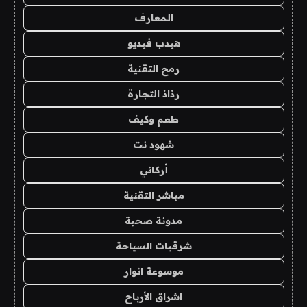
المعارف
هيدب فيديو
رمح التقنية
رذاذ التجارة
طعم وكيف
شهود نت
أركاني
مباشر التقنية
مدونة صحبة
شرقيات السياحة
موسوعة انوار
اشراق الأرباح