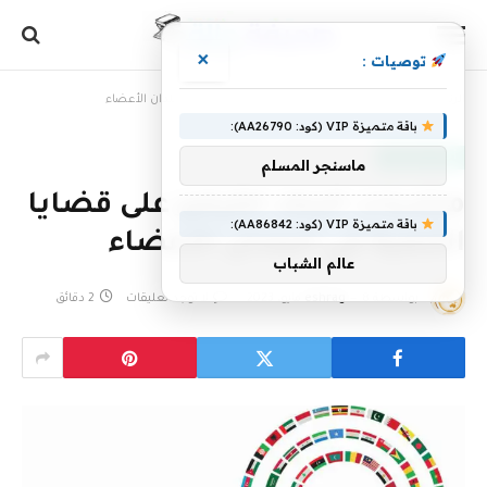
×
توصيات :
الرئيسية
»
منتديات البنك للتركيز على قضايا التنمية في البلدان الأعضاء
باقة متميزة VIP (كود: AA26790):
أخبار سعودية
ماسنجر المسلم
منتديات البنك للتركيز على قضايا
باقة متميزة VIP (كود: AA86842):
التنمية في البلدان الأعضاء
عالم الشباب
بواسطة
8 مايو، 2023
eshrag
لا توجد تعليقات
2 دقائق