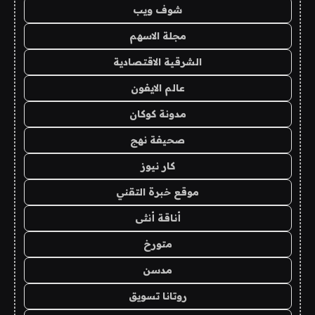
شوف ويب
مجلة الاسهم
الشرقية الاقتصادية
عالم الايفون
مدونة كوكان
صحيفة نهج
كار نيوز
موقع خبرة التقني
أناقة أنثى
متورخ
مدسن
روتانا تسويق