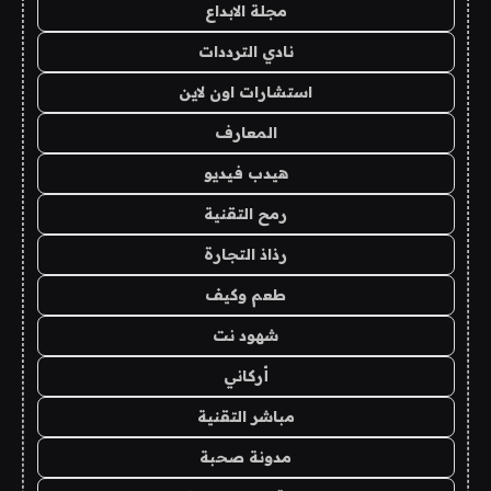
مجلة الابداع
نادي الترددات
استشارات اون لاين
المعارف
هيدب فيديو
رمح التقنية
رذاذ التجارة
طعم وكيف
شهود نت
أركاني
مباشر التقنية
مدونة صحبة