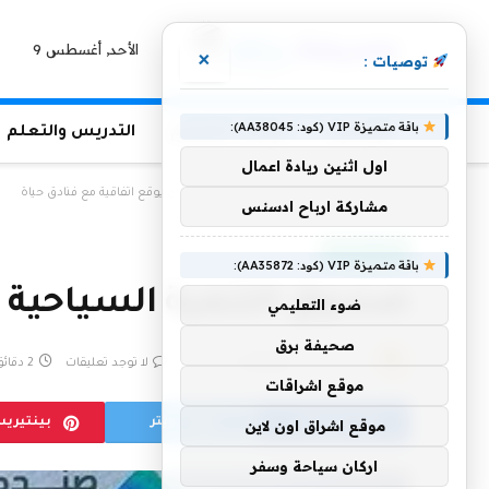
الأحد, أغسطس 9
×
توصيات :
باقة متميزة VIP (كود: AA38045):
الرئيسية
منوعات التعليم
التدريس والتعلم
اول اثنين ريادة اعمال
الرئيسية
»
صندوق التنمية السياحية السعودي يوقع اتفاقية مع فنادق حياة
مشاركة ارباح ادسنس
أخبار سعودية
باقة متميزة VIP (كود: AA35872):
صندوق التنمية السياحية 
ضوء التعليمي
صحيفة برق
بواسطة
18 مايو، 2023
eshrag
لا توجد تعليقات
2 دقائق
موقع اشراقات
فيسبوك
تويتر
بينتيري
موقع اشراق اون لاين
اركان سياحة وسفر