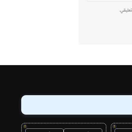
عليقي.
!
!