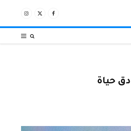
فيسبوك
X
الانستغرام
(Twitter)
دق حياة