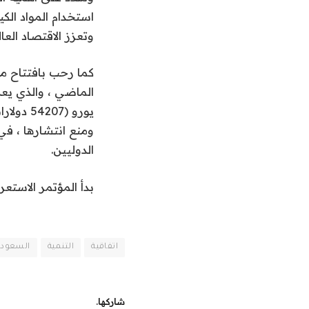
استخدام المواد الك
وتعزز الاقتصاد العا
كما رحب بافتتاح مر
يورو (7
ومنع انتشارها ، في
الدوليين.
بدأ المؤتمر الاستع
اتفاقية
التنمية
السعود
شاركها.