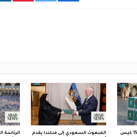
فيسبوك
تويتر
بينتيريست
ل
العربية السعودية توزع 1500 كيس
المبعوث السعودي إلى فنلندا يقدم
الرئاسة ا