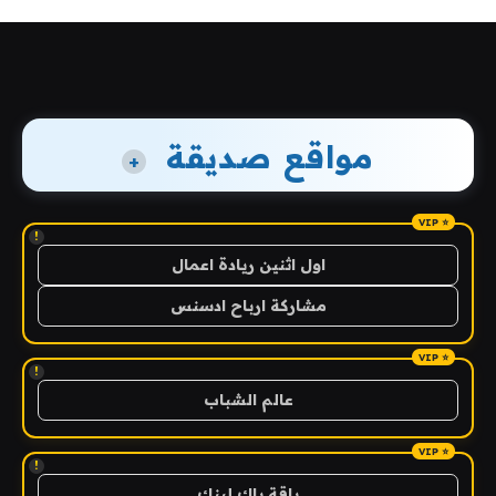
مواقع صديقة
+
!
اول اثنين ريادة اعمال
مشاركة ارباح ادسنس
!
عالم الشباب
!
باقة باك لينك