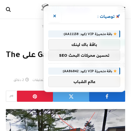
×
توصيات :
الرئيسية
»
موارد شعار Gary Stager على The Daily Papert
باقة متميزة VIP (كود: AA11138):
منوعات التعليم
باقة باك لينك
موارد شعار Gary Stager على The
تحسين محركات البحث SEO
Daily Papert
باقة متميزة VIP (كود: AA86842):
بواسطة
8 يونيو، 2023
eshrag
لا توجد تعليقات
2 دقائق
عالم الشباب