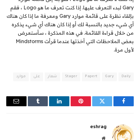
Gary لبدء التعرف عليها. إذا كنت تعرف ما هو Logo ، فقم
بإلقاء نظرة على قائمة موارد Gary ومعرفة ما إذا كان هناك
أي شيء جديد بالنسبة لك أو إذا كان هناك أي شيء يذكره
من خلال قراءة القائمة. في هذه المذكرة ، سأستعرض
بعض الملاحظات التي أخذتها عندما قرأت Mindstorms
لأول مرة.
Daily
Gary
Papert
Stager
شعار
على
موارد
فيسبوك
تويتر
بينتيريست
لينكدإن
Tumblr
البريد
الإلكترو
eshrag
موقع