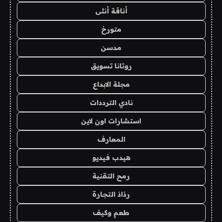
أناقة أنثى
متورخ
مدسن
روتانا تسويق
مجلة الابداع
نادي الترددات
استشارات اون لاين
المعارف
هيدب فيديو
رمح التقنية
رذاذ التجارة
طعم وكيف