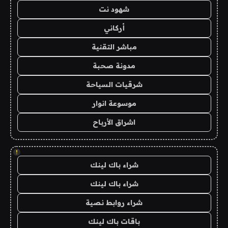
شهود نت
أركاني
مباشر التقنية
مدونة صحبة
شرقيات السياحة
موسوعة انوار
اشراق الأرباح
!
شراء باك لينك
شراء باك لينك
شراء روابط نصية
باقات باك لينك