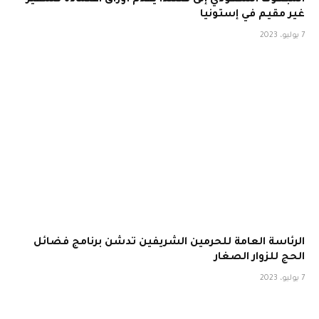
المبعوث السعودي إلى فنلندا يقدم أوراق اعتماده كسفير
غير مقيم في إستونيا
7 يوليو، 2023
الرئاسة العامة للحرمين الشريفين تدشن برنامج فضائل
الحج للزوار الصغار
7 يوليو، 2023