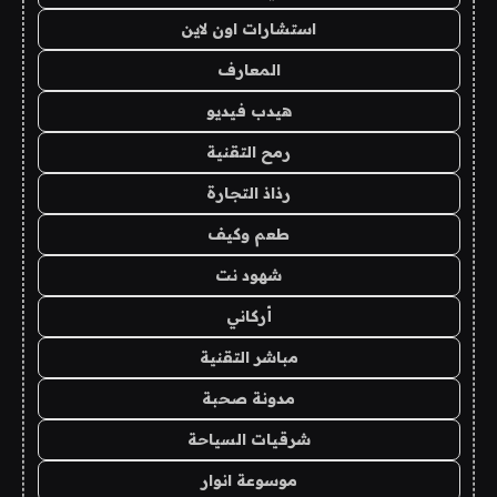
استشارات اون لاين
المعارف
هيدب فيديو
رمح التقنية
رذاذ التجارة
طعم وكيف
شهود نت
أركاني
مباشر التقنية
مدونة صحبة
شرقيات السياحة
موسوعة انوار