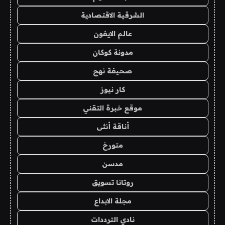
الشرقية الاقتصادية
عالم الايفون
مدونة كوكان
صحيفة نهج
كار نيوز
موقع خبرة التقني
أناقة أنثى
متورخ
مدسن
روتانا تسويق
مجلة الابداع
نادي الترددات