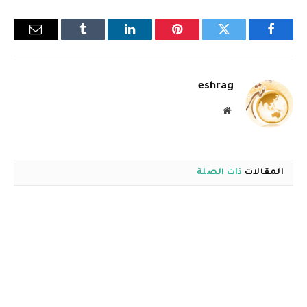
فيسبوك
تويتر
بينتيريست
لينكدإن
Tumblr
البريد
الإلكترو
eshrag
موقع
الويب
المقالات
ذات الصلة