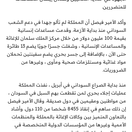
للمتضررين.
وأكد الأمير فيصل أن المملكة لم تألو جهدا في دعم الشعب
السوداني منذ بداية الأزمة. وقدمت مساعدات إنسانية
بقيمة 100 مليون دولار من خلال مركز الملك سلمان للإغاثة
والمساعدات الإنسانية ، وشغلت جسرًا جويًا يضم 13 طائرة
حتى الآن ، بالإضافة إلى جسر بحري يضم سفينتين تحملان
مواد غذائية ومستلزمات صحية ومأوى ، وغيرها من
الضروريات.
منذ بداية الصراع السوداني في أبريل ، نفذت المملكة
عمليات إجلاء بحري لمن تقطعت بهم السبل في السودان ،
من مواطنين ومقيمين في دول صديقة. وقال الأمير فيصل
إن ذلك ساهم في إنقاذ 8455 شخصا من 110 دول. وأشاد
بالتعاون المتميز بين وكالات الإغاثة بالمملكة والمنظمات
الأممية وغيرها من المؤسسات الدولية المتخصصة في