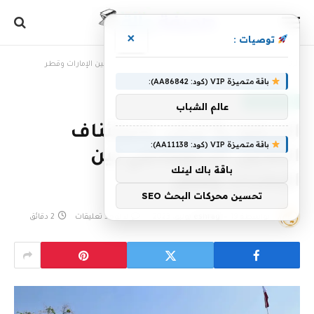
×
توصيات :
الرئيسية
»
السعودية ترحب باستئناف التمثيل الدبلوماسي بين الإمارات وقطر
باقة متميزة VIP (كود: AA86842):
أخبار سعودية
عالم الشباب
السعودية ترحب باستئناف
باقة متميزة VIP (كود: AA11138):
التمثيل الدبلوماسي بين
باقة باك لينك
الإمارات وقطر
تحسين محركات البحث SEO
بواسطة
19 يونيو، 2023
eshrag
لا توجد تعليقات
2 دقائق