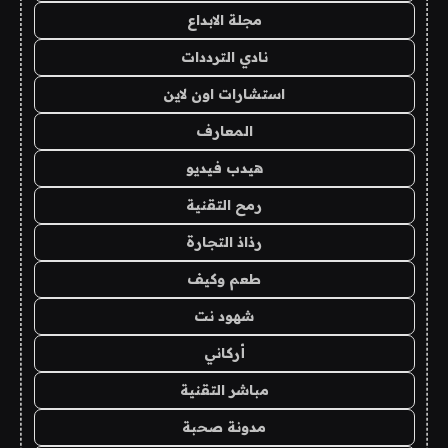
مجلة الابداع
نادي الترددات
استشارات اون لاين
المعارف
هيدب فيديو
رمح التقنية
رذاذ التجارة
طعم وكيف
شهود نت
أركاني
مباشر التقنية
مدونة صحبة