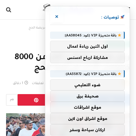
×
توصيات :
الرئيسية
»
رجل هندي يمشي أكثر من 8000 كيلومتر لأداء فريضة الحج
باقة متميزة VIP (كود: AA38045):
أخبار سعودية
اول اثنين ريادة اعمال
رجل هندي يمشي أكثر من 8000
مشاركة ارباح ادسنس
كيلومتر لأداء فريضة الحج
باقة متميزة VIP (كود: AA35872):
بواسطة
20 يونيو، 2023
eshrag
لا توجد تعليقات
1 دقائق
ضوء التعليمي
صحيفة برق
موقع اشراقات
موقع اشراق اون لاين
اركان سياحة وسفر