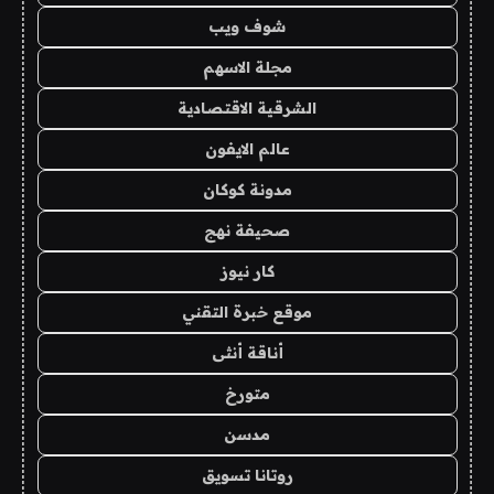
شوف ويب
مجلة الاسهم
الشرقية الاقتصادية
عالم الايفون
مدونة كوكان
صحيفة نهج
كار نيوز
موقع خبرة التقني
أناقة أنثى
متورخ
مدسن
روتانا تسويق