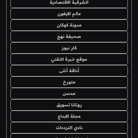
الشرقية الاقتصادية
عالم الايفون
مدونة كوكان
صحيفة نهج
كار نيوز
موقع خبرة التقني
أناقة أنثى
متورخ
مدسن
روتانا تسويق
مجلة الابداع
نادي الترددات