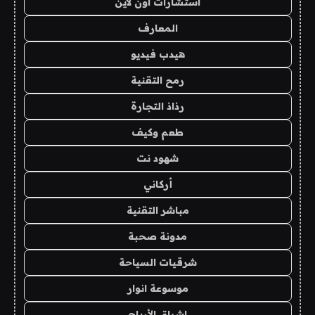
استشارات اون لاين
المعارف
هيدب فيديو
رمح التقنية
رذاذ التجارة
طعم وكيف
شهود نت
أركاني
مباشر التقنية
مدونة صحبة
شرقيات السياحة
موسوعة انوار
اشراق الأرباح