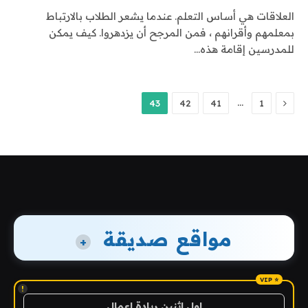
العلاقات هي أساس التعلم. عندما يشعر الطلاب بالارتباط
بمعلمهم وأقرانهم ، فمن المرجح أن يزدهروا. كيف يمكن
للمدرسين إقامة هذه…
السابق
…
43
42
41
1
مواقع صديقة
+
!
اول اثنين ريادة اعمال