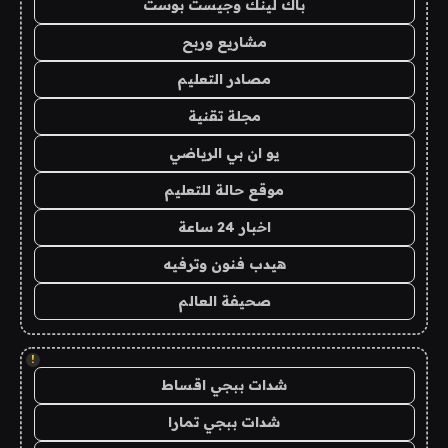
باك لينك وجيست بوست
مشاريع وربح
مصادر التعليم
مجلة تقنية
يو ان بي الرياضي
موقع حالة للتعليم
اخبار 24 ساعة
هيدب فنون وترفيه
صحيفة العالم
!
شدات ببجي اقساط
شدات ببجي تمارا