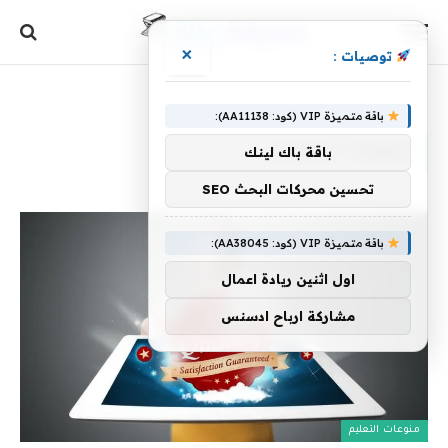
×
توصيات :
الرئيسية
»
منوعات التعليم
»
صفحة 43
باقة متميزة VIP (كود: AA11138):
منوعات التعليم
باقة باك لينك
تحسين محركات البحث SEO
باقة متميزة VIP (كود: AA38045):
اول اثنين ريادة اعمال
مشاركة ارباح ادسنس
منوعات التعليم