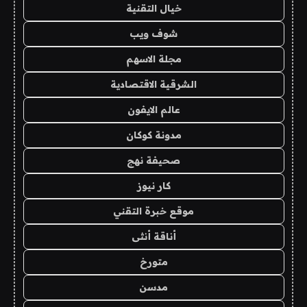
خيال التقنية
شوف ويب
مجلة الاسهم
الشرقية الاقتصادية
عالم الايفون
مدونة كوكان
صحيفة نهج
كار نيوز
موقع خبرة التقني
أناقة أنثى
متورخ
مدسن