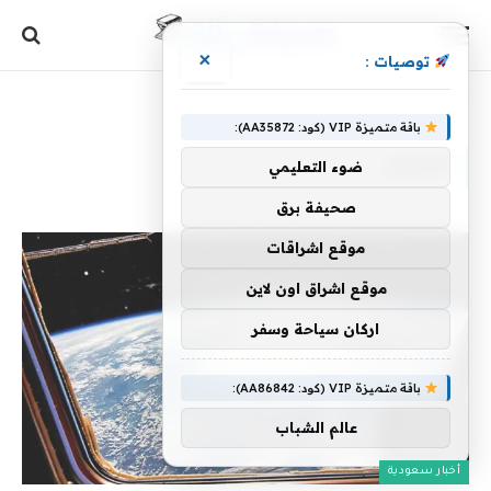
×
توصيات :
الرئيسية
»
الأجيال
باقة متميزة VIP (كود: AA35872):
الأجيال
ضوء التعليمي
صحيفة برق
موقع اشراقات
موقع اشراق اون لاين
اركان سياحة وسفر
باقة متميزة VIP (كود: AA86842):
عالم الشباب
أخبار سعودية