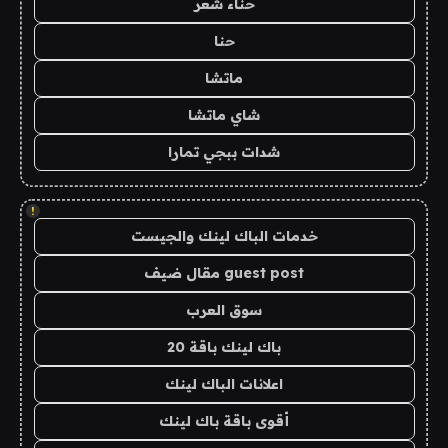
حناء شعر
حنا
ماتشا
شاي ماتشا
شدات ببجي تمارا
!
خدمات الباك لينك والجيست
guest post مقال ضيف
سوق العرب
باك لينك باقة 20
اعلانات الباك لينك
أقوى باقة باك لينك