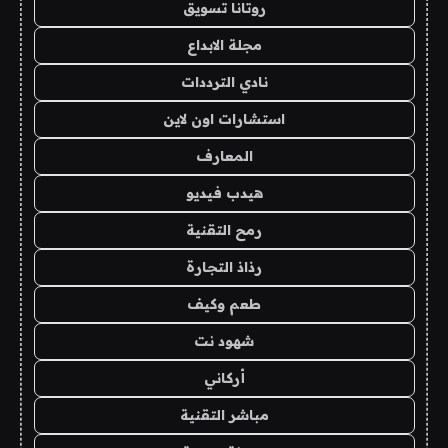
روتانا تسويق
مجلة الابداع
نادي الترددات
استشارات اون لاين
المعارف
هيدب فيديو
رمح التقنية
رذاذ التجارة
طعم وكيف
شهود نت
أركاني
مباشر التقنية