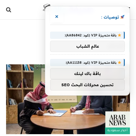
×
توصيات :
الرئيسية
»
الإبداع
باقة متميزة VIP (كود: AA86842):
الإبداع
عالم الشباب
باقة متميزة VIP (كود: AA11138):
باقة باك لينك
تحسين محركات البحث SEO
أخبار سعودية