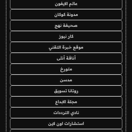
عالم الايفون
مدونة كوكان
صحيفة نهج
كار نيوز
موقع خبرة التقني
أناقة أنثى
متورخ
مدسن
روتانا تسويق
مجلة الابداع
نادي الترددات
استشارات اون لاين