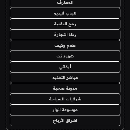
المعارف
هيدب فيديو
رمح التقنية
رذاذ التجارة
طعم وكيف
شهود نت
أركاني
مباشر التقنية
مدونة صحبة
شرقيات السياحة
موسوعة انوار
اشراق الأرباح