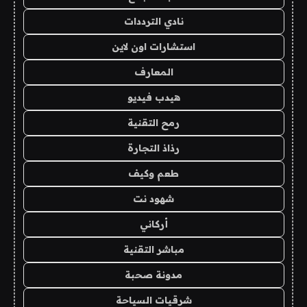
نادي الترددات
استشارات اون لاين
المعارف
هيدب فيديو
رمح التقنية
رذاذ التجارة
طعم وكيف
شهود نت
أركاني
مباشر التقنية
مدونة صحبة
شرقيات السياحة