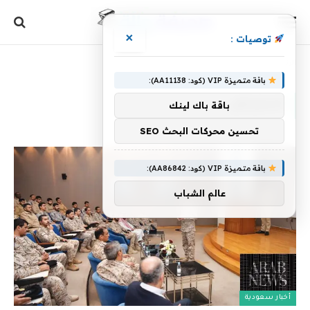
×
توصيات :
الرئيسية
»
الاعتراض
باقة متميزة VIP (كود: AA11138):
الاعتراض
باقة باك لينك
تحسين محركات البحث SEO
باقة متميزة VIP (كود: AA86842):
عالم الشباب
أخبار سعودية