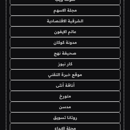
مجلة الاسهم
الشرقية الاقتصادية
عالم الايفون
مدونة كوكان
صحيفة نهج
كار نيوز
موقع خبرة التقني
أناقة أنثى
متورخ
مدسن
روتانا تسويق
مجلة الابداع