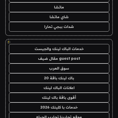
ماتشا
شاي ماتشا
شدات ببجي تمارا
!
خدمات الباك لينك والجيست
guest post مقال ضيف
سوق العرب
باك لينك باقة 20
اعلانات الباك لينك
أقوى باقة باك لينك
خدمات با كلينك 2026
موقع تجاربنا تجارب الحياه