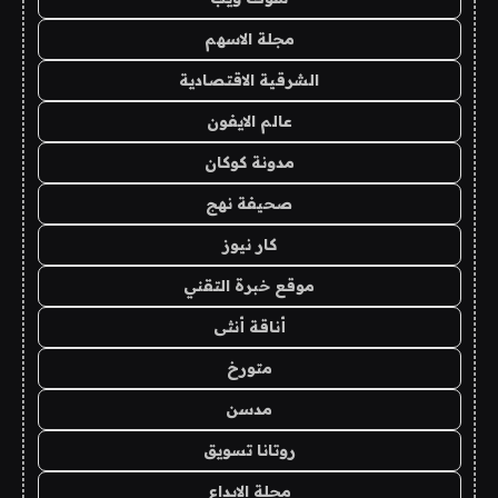
مجلة الاسهم
الشرقية الاقتصادية
عالم الايفون
مدونة كوكان
صحيفة نهج
كار نيوز
موقع خبرة التقني
أناقة أنثى
متورخ
مدسن
روتانا تسويق
مجلة الابداع