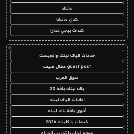
ماتشا
شاي ماتشا
شدات ببجي تمارا
!
خدمات الباك لينك والجيست
guest post مقال ضيف
سوق العرب
باك لينك باقة 20
اعلانات الباك لينك
أقوى باقة باك لينك
خدمات با كلينك 2026
موقع تجاربنا تجارب الحياه