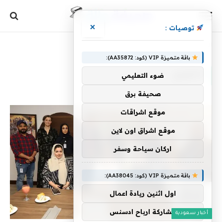
×
توصيات :
الرئيسية
»
التتويج
باقة متميزة VIP (كود: AA35872):
التتويج
ضوء التعليمي
صحيفة برق
موقع اشراقات
موقع اشراق اون لاين
اركان سياحة وسفر
باقة متميزة VIP (كود: AA38045):
اول اثنين ريادة اعمال
مشاركة ارباح ادسنس
أخبار سعودية