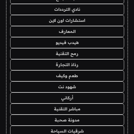
نادي الترددات
استشارات اون لاين
المعارف
هيدب فيديو
رمح التقنية
رذاذ التجارة
طعم وكيف
شهود نت
أركاني
مباشر التقنية
مدونة صحبة
شرقيات السياحة