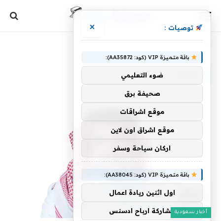
×
توصيات :
الرئيسية
»
الرميان
باقة متميزة VIP (كود: AA35872):
الرميان
ضوء التعليمي
صحيفة برق
موقع اشراقات
موقع اشراق اون لاين
اركان سياحة وسفر
باقة متميزة VIP (كود: AA38045):
اول اثنين ريادة اعمال
مشاركة ارباح ادسنس
أخبار سعودية