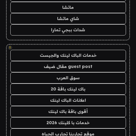
ماتشا
شاي ماتشا
شدات ببجي تمارا
!
خدمات الباك لينك والجيست
guest post مقال ضيف
سوق العرب
باك لينك باقة 20
اعلانات الباك لينك
أقوى باقة باك لينك
خدمات با كلينك 2026
موقع تجاربنا تجارب الحياه