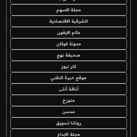
مجلة الاسهم
الشرقية الاقتصادية
عالم الايفون
مدونة كوكان
صحيفة نهج
كار نيوز
موقع خبرة التقني
أناقة أنثى
متورخ
مدسن
روتانا تسويق
مجلة الابداع