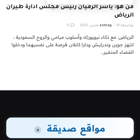
من هو: ياسر الرميان رئيس مجلس ادارة طيران
الرياض
بواسطة
19 مارس، 2023
eshrag
0
الرياض: مع ذكاء نيويورك وأسلوب ميامي والروح السعودية ،
انتهز جوين وندرليش ودارا كابلان فرصة على نفسيهما ودخلوا
الفضاء المتغير…
مواقع صديقة
+