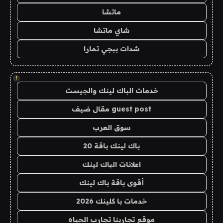
ماتشا
شاي ماتشا
شدات ببجي تمارا
!
خدمات الباك لينك والجيست
guest post مقال ضيف
سوق العرب
باك لينك باقة 20
اعلانات الباك لينك
أقوى باقة باك لينك
خدمات با كلينك 2026
موقع تجاربنا تجارب الحياه