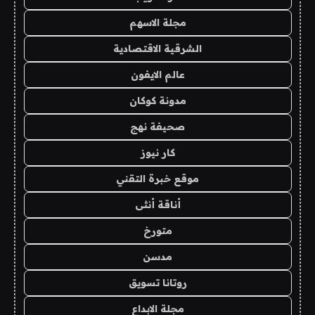
مجلة الاسهم
الشرقية الاقتصادية
عالم الايفون
مدونة كوكان
صحيفة نهج
كار نيوز
موقع خبرة التقني
أناقة أنثى
متورخ
مدسن
روتانا تسويق
مجلة الابداع