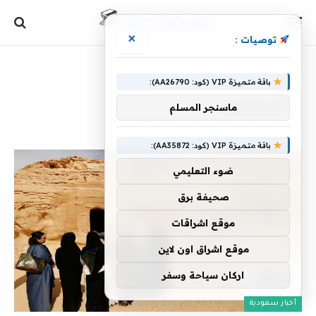
×
توصيات :
الرئيسية
»
السياحيين
باقة متميزة VIP (كود: AA26790):
السياحيين
ماسنجر المسلم
باقة متميزة VIP (كود: AA35872):
ضوء التعليمي
صحيفة برق
موقع اشراقات
موقع اشراق اون لاين
اركان سياحة وسفر
أخبار سعودية