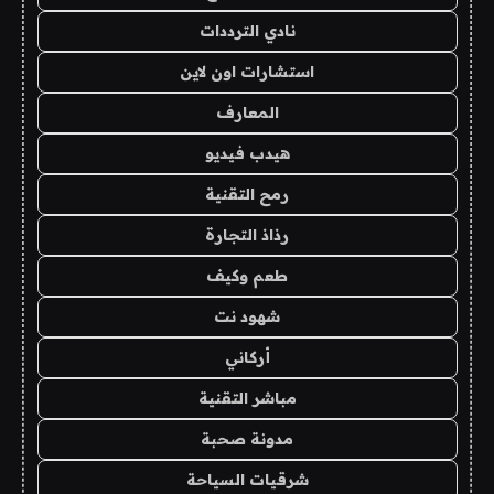
نادي الترددات
استشارات اون لاين
المعارف
هيدب فيديو
رمح التقنية
رذاذ التجارة
طعم وكيف
شهود نت
أركاني
مباشر التقنية
مدونة صحبة
شرقيات السياحة