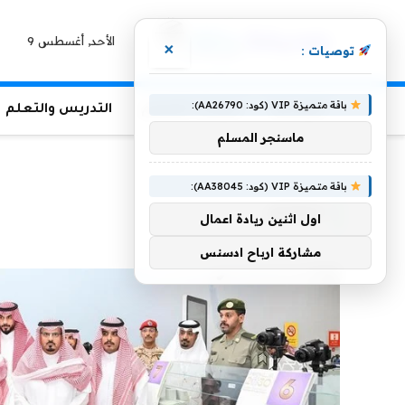
الأحد, أغسطس 9
×
توصيات :
باقة متميزة VIP (كود: AA26790):
الرئيسية
منوعات التعليم
التدريس والتعلم
ماسنجر المسلم
الرئيسية
»
الطائف
باقة متميزة VIP (كود: AA38045):
الطائف
اول اثنين ريادة اعمال
مشاركة ارباح ادسنس