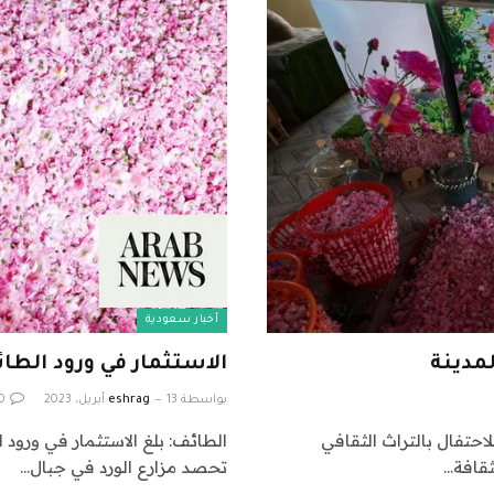
أخبار سعودية
لمدينة
الاستثمار في ورود الطائف 64 مليون 
بواسطة
13 أبريل، 2023
eshrag
0
احتفال بالتراث الثقافي
ثقافة…
تحصد مزارع الورد في جبال…