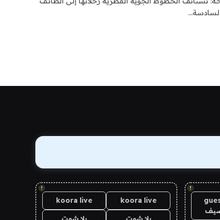
ء ، 2022-11-29 19:37 الدوحة: تستأنف الخطوط الجوية القطرية رحلاتها إلى الطائف
!
!
koora live
koora live
gues
ضيف
يلا شوت
يلا شوت