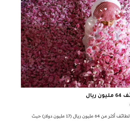
ريال
الطائف: بلغ الاستثمار في ورود الطائف أكثر من 64 مليون ريال (17 مليون دولار) حيث