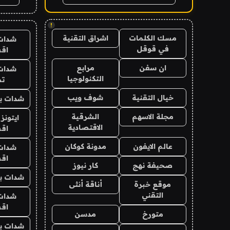
!
مسك الكلمات
اشراق التقنية
شدات
في قوقل
اق
ان سفن
مرابع
شدات
التكنولوجيا
تم
خيال التقنية
شوف ويب
شدات بب
مجلة الاسهم
الشرقية
ايتونز
الاقتصادية
اق
عالم الايفون
مدونة كوكان
شدات
اق
صحيفة نهج
كار نيوز
شدات بب
موقع خبرة
أناقة أنثى
التقني
شدات
اق
متورخ
مدسن
شدات بب