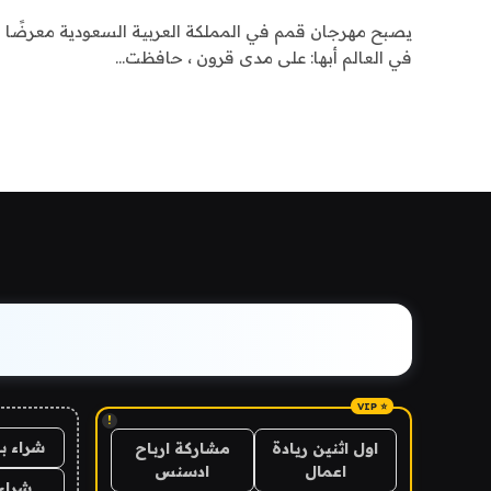
يصبح مهرجان قمم في المملكة العربية السعودية معرضًا سنو
في العالم أبها: على مدى قرون ، حافظت…
!
شراء ب
اول اثنين ريادة
مشاركة ارباح
اعمال
ادسنس
شراء 