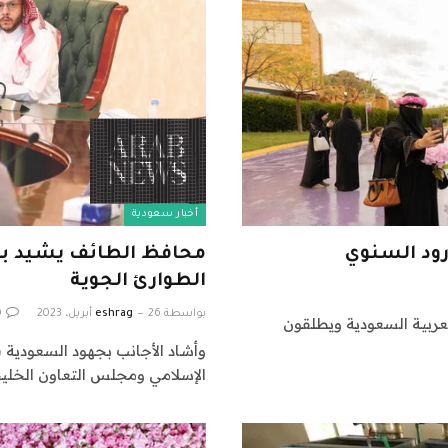
أخبار سعودية
رود السنوي
محافظ الطائف يشيد بم
الطوارئ الجوية
بواسطة
26 أبريل، 2023
eshrag
0
لعربية السعودية ويطلقون
وأشاد الأجانب بجهود السعودية 
الإسلامي ومجلس التعاون الخلي