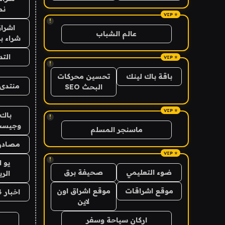
نص
!
اشراق
عالم الشباب
شراء با
الت
!
باقة باك لينك
تحسين محركات
منتدى 
البحث SEO
باك 
!
وجيست
ماسنجر المسلم
مصادر 
!
يو 
ضوء التعليمي
صحيفة برق
الر
موقع اشراقات
موقع اشراق اون
اخبار 24 ساعة
لاين
اركان سياحة وسفر