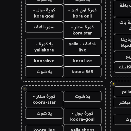
 باقة
كورة اون لاين -
كورة جول -
kora goal
kora onli
ة باك
كورة ستار -
سوريا لايف
ك
kora star
اربنا
يلا لايف - yalla
يلا كورة -
لحياه
yallakora
live
يع
kooralive
kora live
اكلينك
koora 365
يلا شوت
!
!
yall
يلا شوت
كورة ستار -
مباشر
koora-star
كورة جول -
يلا شوت
وت
koora-goal
koora live
yalla shoot