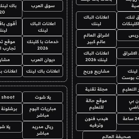
ية
سوق العرب
باك لينك
20
 لنك،
اعلانات الباك
كلينكات
لينك
اعلانات الباك
أقوى باق
لينك
لين
دريس
اشراق العالم
عالم كبير
خدمات با كلينك
موقع تج
2026
تجارب ا
الاشراق
اعلانات الباك
لينك 2026
ديوان العرب
مشار
لينك
مشاريع وربح
اعلانات باك لينك
اعلانات ب
 بوست
التعليم
مجلة تقنية
يلا شوت
a shoot
ان بي
موقع حالة
ياضي
للتعليم
مباريات اليوم
برشلونة 
مباشر
هيدب فنون
وترفيه
ريال مدريد
يلا ش
مباشر
صحيفة العالم