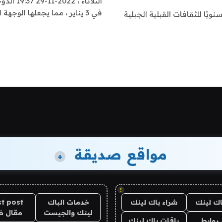
الثلاثا
في 3 يناير ، مما يجعلها الوجهة السادسة…
يًا للثقافات القبلية الجبلية
مواقع صديقة
+
!
اك لينك
شراء باك لينك
خدمات الباك
t post
لينك والجيست
مقال 
روابط
باقات باك لينك