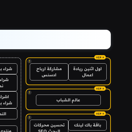
!
شراء ب
اول اثنين ريادة
مشاركة ارباح
اعمال
ادسنس
شراء 
نص
!
اشراق
عالم الشباب
شراء با
الت
!
باقة باك لينك
تحسين محركات
منتدى 
البحث SEO