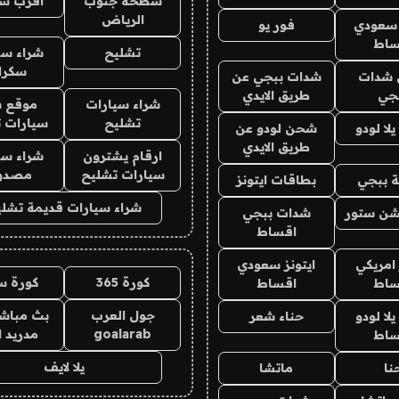
سطحة جنوب
اقرب س
الرياض
 سعودي
فور يو
ساط
تشليح
شراء سي
سكرا
شدات
شدات ببجي عن
جي
طريق الايدي
شراء سيارات
موقع ش
تشليح
سيارات 
ا لودو
شحن لودو عن
طريق الايدي
ارقام يشترون
شراء سي
سيارات تشليح
مصدو
 ببجي
بطاقات ايتونز
شراء سيارات قديمة تشلي
شن ستور
شدات ببجي
اقساط
 امريكي
ايتونز سعودي
كورة 365
كورة س
ساط
اقساط
جول العرب
بث مباشر
ا لودو
حناء شعر
goalarab
مدريد ا
ساط
يلا لايف
نا
ماتشا