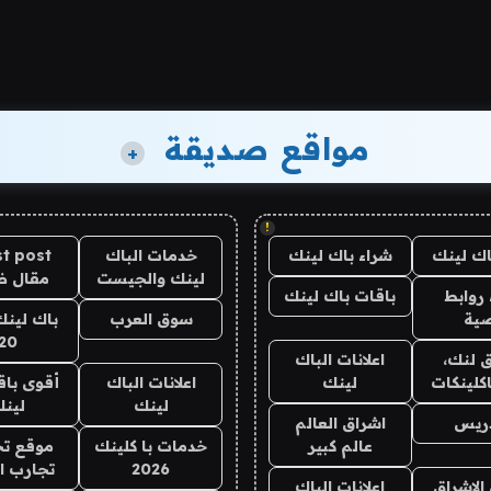
مواقع صديقة
+
!
اك لينك
شراء باك لينك
خدمات الباك
t post
لينك والجيست
مقال 
روابط
باقات باك لينك
ية
سوق العرب
باك لينك
20
 لنك،
اعلانات الباك
كلينكات
لينك
اعلانات الباك
أقوى باق
لينك
لين
دريس
اشراق العالم
عالم كبير
خدمات با كلينك
موقع تج
2026
تجارب ا
الاشراق
اعلانات الباك