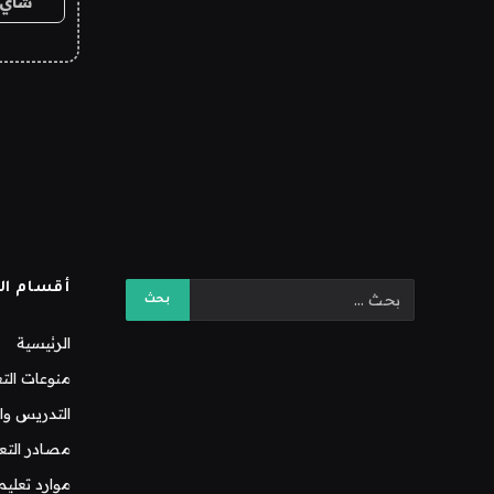
شاي 
أقسام ال
الرئيسية
منوعات التع
التدريس وال
مصادر التع
موارد تعليم