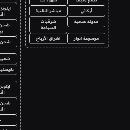
ايتونز
أركاني
مباشر التقنية
اق
مدونة صحبة
شرقيات
شحن 
السياحة
بب
موسوعة انوار
اشراق الأرباح
شحن يل
شعبية
بلايستي
ايتونز
اق
شحن يل
اق
ح