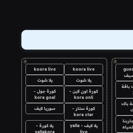
!
!
koora live
koora live
gues
ضيف
يلا شوت
يلا شوت
 باقة
كورة اون لاين -
كورة جول -
kora goal
kora onli
ة باك
كورة ستار -
سوريا لايف
ك
kora star
اربنا
يلا لايف - yalla
يلا كورة -
لحياه
yallakora
live