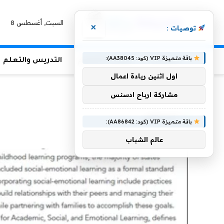
السبت, أغسطس 8
×
توصيات :
باقة متميزة VIP (كود: AA38045):
الرئيسية
منوعات التعليم
التدريس والتعلم
اول اثنين ريادة اعمال
الرئيسية
»
العاطفي
مشاركة ارباح ادسنس
العاطفي
باقة متميزة VIP (كود: AA86842):
عالم الشباب