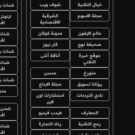
خيال التقنية
شوف ويب
شدات بب
مجلة الاسهم
الشرقية
ايتونز
الاقتصادية
اق
عالم الايفون
مدونة كوكان
شدات
اق
صحيفة نهج
كار نيوز
شدات بب
موقع خبرة
أناقة أنثى
التقني
شدات
اق
متورخ
مدسن
شدات بب
روتانا تسويق
مجلة الابداع
متجر 
نادي الترددات
استشارات اون
لاين
شحن يل
المعارف
هيدب فيديو
اق
رمح التقنية
رذاذ التجارة
شدات
اق
طعم وكيف
شهود نت