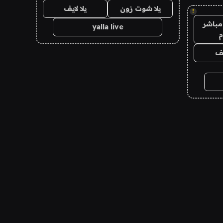
يلا شوت زون
يلا لايف
!
مباشر
yalla live
م
يف