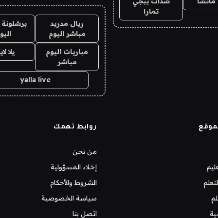
ماتشا
شدات ببجي
تمارا
ريال مدريد
برشلونة 
مباشر اليوم
اليو
مباريات اليوم
يلا لا
مباشر
yalla live
موقع
روابط تهمك
من نحن
ليم
إخلاء المسؤولية
تعلم
الشروط والأحكام
لم
سياسة الخصوصية
ية
اتصل بنا