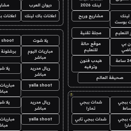
لينك 2026
ديوان العرب
مشار
لينك
مشاريع وربح
اعلانات باك لينك
اعلانات ب
 بوست
التعليم
مجلة تقنية
يلا شوت
a shoot
ان بي
موقع حالة
ياضي
للتعليم
مباريات اليوم
برشلونة 
مباشر
هيدب فنون
وترفيه
ريال مدريد
يلا ش
مباشر
صحيفة العالم
yalla shoot
مباريات 
مباش
!
 ببجي
شدات ببجي
ريال مدريد
يلا ش
ساط
تمارا
مباشر
 ببجي
شدات ببجي تابي
yalla shoot
مباريات 
ارا
مباش