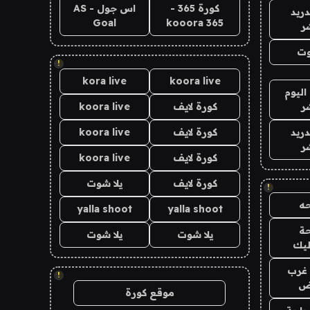
كورة 365 -
اس جول - AS
دريد
Goal
kooora 365
ر
وت
!
kora live
koora live
اليوم
ر
كورة لايف
koora live
دريد
كورة لايف
koora live
ر
كورة لايف
koora live
كورة لايف
يلا شوت
!
ه
yalla shoot
yalla shoot
ة
يلا شوت
يلا شوت
ليك
غرب
!
اض
موقع كورة