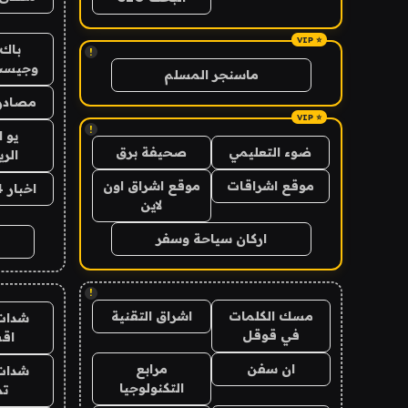
باك 
!
وجيست
ماسنجر المسلم
مصادر 
!
يو 
ضوء التعليمي
صحيفة برق
الر
موقع اشراقات
موقع اشراق اون
اخبار 24 ساعة
لاين
اركان سياحة وسفر
!
مسك الكلمات
اشراق التقنية
شدات
في قوقل
اق
ان سفن
مرابع
شدات
التكنولوجيا
تم