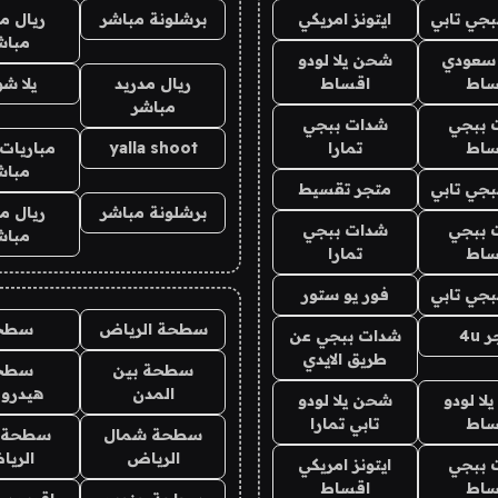
جي تابي
ايتونز امريكي
برشلونة مباشر
ريال م
مباش
 سعودي
شحن يلا لودو
ساط
اقساط
ريال مدريد
يلا ش
مباشر
 ببجي
شدات ببجي
ساط
تمارا
yalla shoot
مباريات 
مباش
جي تابي
متجر تقسيط
برشلونة مباشر
ريال م
 ببجي
شدات ببجي
مباش
ساط
تمارا
جي تابي
فور يو ستور
سطحة الرياض
سطح
4u
شدات ببجي عن
طريق الايدي
سطحة بين
سطح
المدن
هيدرو
ا لودو
شحن يلا لودو
ساط
تابي تمارا
سطحة شمال
سطحة 
الرياض
الري
 ببجي
ايتونز امريكي
ساط
اقساط