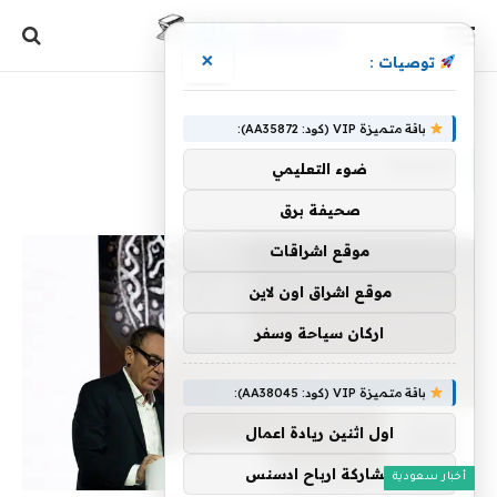
×
توصيات :
الرئيسية
»
العملة
باقة متميزة VIP (كود: AA35872):
العملة
ضوء التعليمي
صحيفة برق
موقع اشراقات
موقع اشراق اون لاين
اركان سياحة وسفر
باقة متميزة VIP (كود: AA38045):
اول اثنين ريادة اعمال
مشاركة ارباح ادسنس
أخبار سعودية