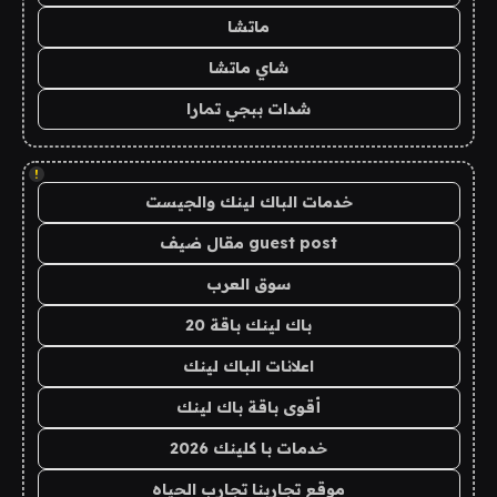
ماتشا
شاي ماتشا
شدات ببجي تمارا
!
خدمات الباك لينك والجيست
guest post مقال ضيف
سوق العرب
باك لينك باقة 20
اعلانات الباك لينك
أقوى باقة باك لينك
خدمات با كلينك 2026
موقع تجاربنا تجارب الحياه