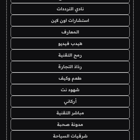
نادي الترددات
استشارات اون لاين
المعارف
هيدب فيديو
رمح التقنية
رذاذ التجارة
طعم وكيف
شهود نت
أركاني
مباشر التقنية
مدونة صحبة
شرقيات السياحة