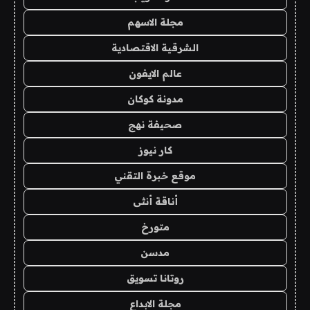
مجلة الاسهم
الشرقية الاقتصادية
عالم الايفون
مدونة كوكان
صحيفة نهج
كار نيوز
موقع خبرة التقني
أناقة أنثى
متورخ
مدسن
روتانا تسويق
مجلة الابداع