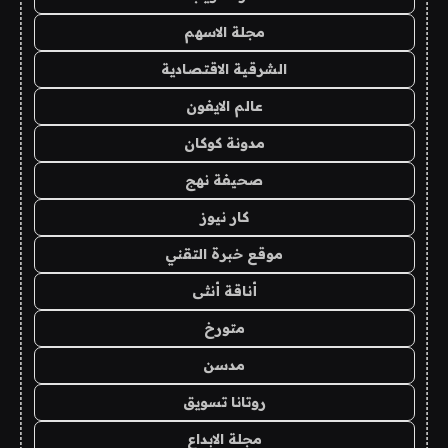
مجلة الاسهم
الشرقية الاقتصادية
عالم الايفون
مدونة كوكان
صحيفة نهج
كار نيوز
موقع خبرة التقني
أناقة أنثى
متورخ
مدسن
روتانا تسويق
مجلة الابداع