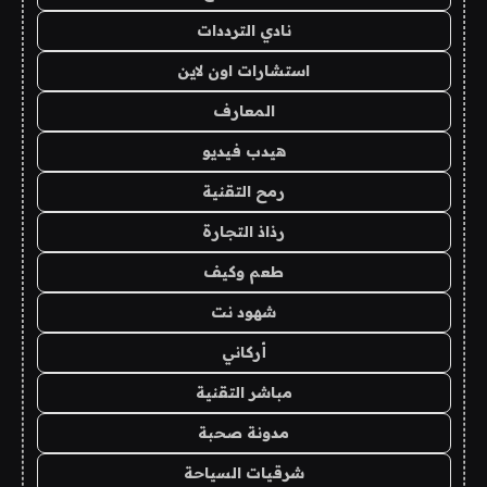
نادي الترددات
استشارات اون لاين
المعارف
هيدب فيديو
رمح التقنية
رذاذ التجارة
طعم وكيف
شهود نت
أركاني
مباشر التقنية
مدونة صحبة
شرقيات السياحة