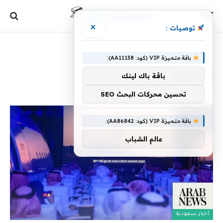
×
توصيات :
الرئيسية
»
القصير
باقة متميزة VIP (كود: AA11138):
القصير
باقة باك لينك
تحسين محركات البحث SEO
باقة متميزة VIP (كود: AA86842):
عالم الشباب
أخبار سعودية