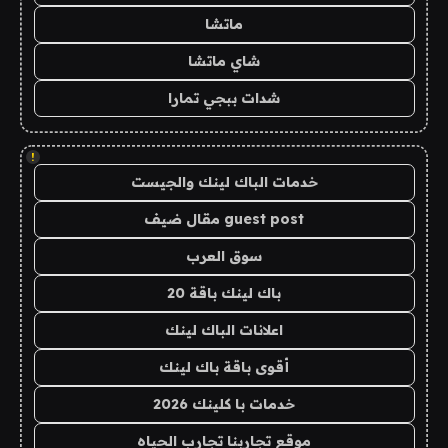
ماتشا
شاي ماتشا
شدات ببجي تمارا
!
خدمات الباك لينك والجيست
guest post مقال ضيف
سوق العرب
باك لينك باقة 20
اعلانات الباك لينك
أقوى باقة باك لينك
خدمات با كلينك 2026
موقع تجاربنا تجارب الحياه