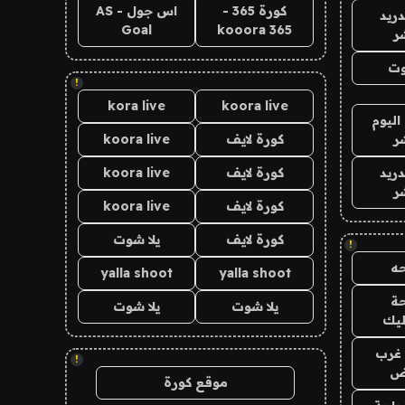
كورة 365 -
اس جول - AS
دريد
Goal
kooora 365
ر
وت
!
kora live
koora live
اليوم
ر
كورة لايف
koora live
دريد
كورة لايف
koora live
ر
كورة لايف
koora live
كورة لايف
يلا شوت
!
ه
yalla shoot
yalla shoot
ة
يلا شوت
يلا شوت
ليك
غرب
!
اض
موقع كورة