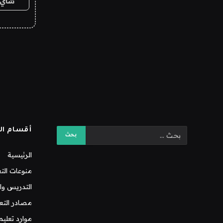
شاي 
أقسام ال
الرئيسية
منوعات التع
التدريس وال
مصادر التع
موارد تعليم