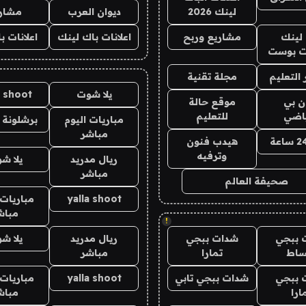
لينك 2026
ديوان العرب
مشار
لينك
مشاريع وربح
اعلانات باك لينك
اعلانات ب
 بوست
التعليم
مجلة تقنية
يلا شوت
a shoot
ان بي
موقع حالة
ياضي
للتعليم
مباريات اليوم
برشلونة 
مباشر
هيدب فنون
وترفيه
ريال مدريد
يلا ش
مباشر
صحيفة العالم
yalla shoot
مباريات 
مباش
!
 ببجي
شدات ببجي
ريال مدريد
يلا ش
ساط
تمارا
مباشر
 ببجي
شدات ببجي تابي
yalla shoot
مباريات 
ارا
مباش