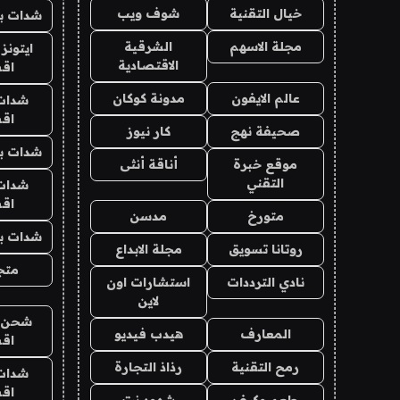
خيال التقنية
شوف ويب
شدات بب
مجلة الاسهم
الشرقية
ايتونز
الاقتصادية
اق
عالم الايفون
مدونة كوكان
شدات
اق
صحيفة نهج
كار نيوز
شدات بب
موقع خبرة
أناقة أنثى
التقني
شدات
اق
متورخ
مدسن
شدات بب
روتانا تسويق
مجلة الابداع
متجر 
نادي الترددات
استشارات اون
لاين
شحن يل
المعارف
هيدب فيديو
اق
رمح التقنية
رذاذ التجارة
شدات
اق
طعم وكيف
شهود نت