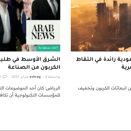
أخبار سعودية
دية رائدة في التقاط
الشرق الأوسط في طليعة
رية
الكربون من الصناعة
بواسطة
9 فبراير، 2023
eshrag
0
 انبعاثات الكربون وتخفيف
للمؤسسات التكنولوجية أن تكافح 