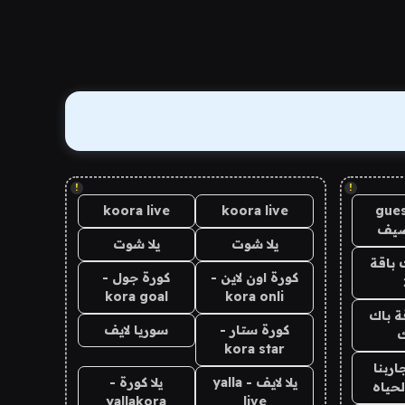
!
!
koora live
koora live
gues
ضيف
يلا شوت
يلا شوت
 باقة
كورة اون لاين -
كورة جول -
kora goal
kora onli
ة باك
كورة ستار -
سوريا لايف
ك
kora star
اربنا
يلا لايف - yalla
يلا كورة -
لحياه
yallakora
live