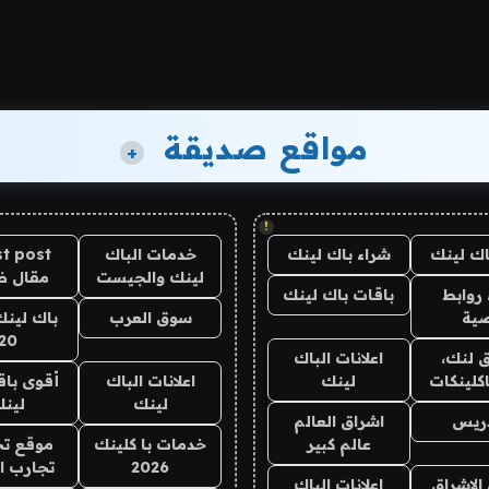
مواقع صديقة
+
!
اك لينك
شراء باك لينك
خدمات الباك
t post
لينك والجيست
مقال 
روابط
باقات باك لينك
ية
سوق العرب
باك لينك
20
 لنك،
اعلانات الباك
كلينكات
لينك
اعلانات الباك
أقوى باق
لينك
لين
دريس
اشراق العالم
عالم كبير
خدمات با كلينك
موقع تج
2026
تجارب ا
الاشراق
اعلانات الباك