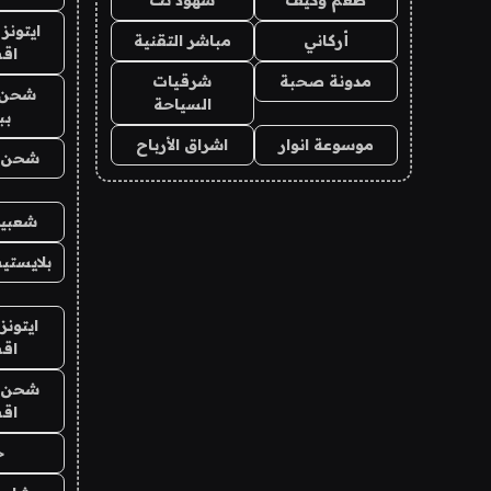
ايتونز
أركاني
مباشر التقنية
اق
مدونة صحبة
شرقيات
شحن 
السياحة
بب
موسوعة انوار
اشراق الأرباح
شحن يل
شعبية
بلايستي
ايتونز
اق
شحن يل
اق
ح