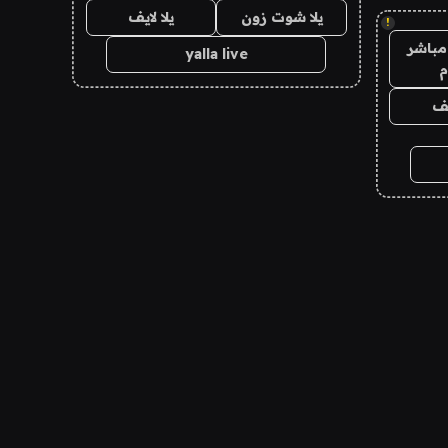
يلا شوت زون
يلا لايف
!
مباشر
yalla live
م
يف