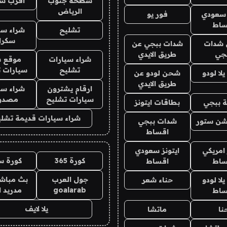
سطحة جنوب
اقرب س
الرياض
 سعودي
فور يو
ساط
تشليح
شراء سي
سكرا
شدات
شدات ببجي عن
جي
طريق الايدي
شراء سيارات
موقع ش
تشليح
سيارات 
ا لودو
شحن لودو عن
طريق الايدي
ارقام يشترون
شراء سي
سيارات تشليح
مصدو
 ببجي
بطاقات ايتونز
شراء سيارات قديمة تشلي
شن ستور
شدات ببجي
اقساط
 امريكي
ايتونز سعودي
كورة 365
كورة س
ساط
اقساط
جول العرب
بث مباشر
ا لودو
حناء شعر
goalarab
مدريد ا
ساط
يلا لايف
نا
ماتشا