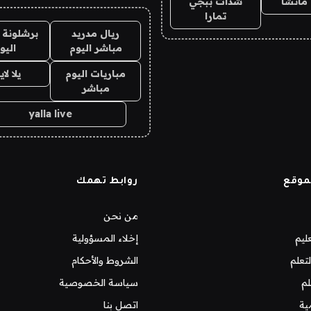
ماتشا
شدات ببجي
تمارا
ريال مدريد
برشلونة 
مباشر اليوم
اليو
مباريات اليوم
يلا لا
مباشر
yalla live
موقع
روابط تهمك
من نحن
ليم
إخلاء المسؤولية
تعلم
الشروط والأحكام
لم
سياسة الخصوصية
ية
اتصل بنا