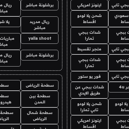
جي تابي
ايتونز امريكي
برشلونة مباشر
ريال م
مباش
 سعودي
شحن يلا لودو
ساط
اقساط
ريال مدريد
يلا ش
مباشر
 ببجي
شدات ببجي
ساط
تمارا
yalla shoot
مباريات 
مباش
جي تابي
متجر تقسيط
برشلونة مباشر
ريال م
 ببجي
شدات ببجي
مباش
ساط
تمارا
جي تابي
فور يو ستور
سطحة الرياض
سطح
4u
شدات ببجي عن
طريق الايدي
سطحة بين
سطح
المدن
هيدرو
ا لودو
شحن يلا لودو
ساط
تابي تمارا
سطحة شمال
سطحة 
الرياض
الري
 ببجي
ايتونز امريكي
ساط
اقساط