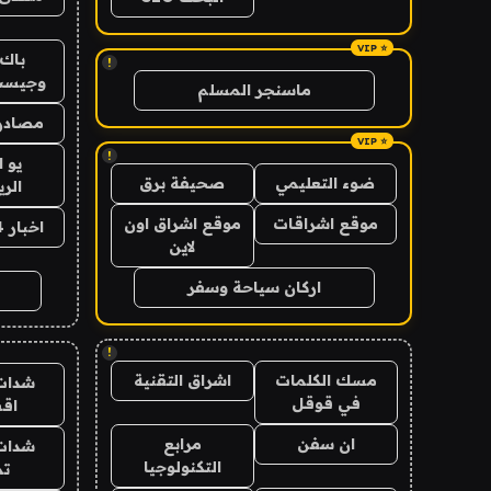
باك 
!
وجيست
ماسنجر المسلم
مصادر 
!
يو 
ضوء التعليمي
صحيفة برق
الر
موقع اشراقات
موقع اشراق اون
اخبار 24 ساعة
لاين
اركان سياحة وسفر
!
مسك الكلمات
اشراق التقنية
شدات
في قوقل
اق
ان سفن
مرابع
شدات
التكنولوجيا
تم