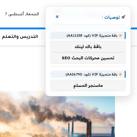
الجمعة, أغسطس 7
×
توصيات :
باقة متميزة VIP (كود: AA11138):
الرئيسية
منوعات التعليم
التدريس والتعلم
باقة باك لينك
الرئيسية
»
الكربون
تحسين محركات البحث SEO
الكربون
باقة متميزة VIP (كود: AA26790):
ماسنجر المسلم