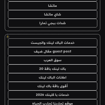
ماتشا
شاي ماتشا
شدات ببجي تمارا
!
خدمات الباك لينك والجيست
guest post مقال ضيف
سوق العرب
باك لينك باقة 20
اعلانات الباك لينك
أقوى باقة باك لينك
خدمات با كلينك 2026
موقع تجاربنا تجارب الحياه