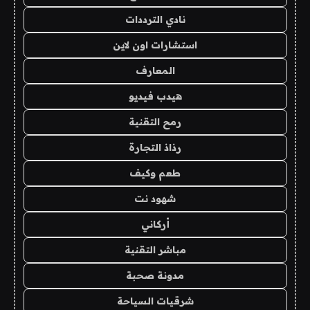
نادي الترددات
استشارات اون لاين
المعارف
هيدب فيديو
رمح التقنية
رذاذ التجارة
طعم وكيف
شهود نت
أركاني
مباشر التقنية
مدونة صحبة
شرقيات السياحة