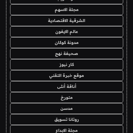
مجلة الاسهم
الشرقية الاقتصادية
عالم الايفون
مدونة كوكان
صحيفة نهج
كار نيوز
موقع خبرة التقني
أناقة أنثى
متورخ
مدسن
روتانا تسويق
مجلة الابداع