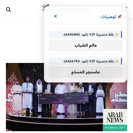
×
توصيات :
الرئيسية
»
الكلام
باقة متميزة VIP (كود: AA86842):
الكلام
عالم الشباب
باقة متميزة VIP (كود: AA26790):
ماسنجر المسلم
أخبار سعودية