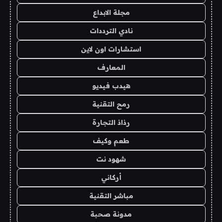
مجلة الابداع
نادي الترددات
استشارات اون لاين
المعارف
هيدب فيديو
رمح التقنية
رذاذ التجارة
طعم وكيف
شهود نت
أركاني
مباشر التقنية
مدونة صحبة