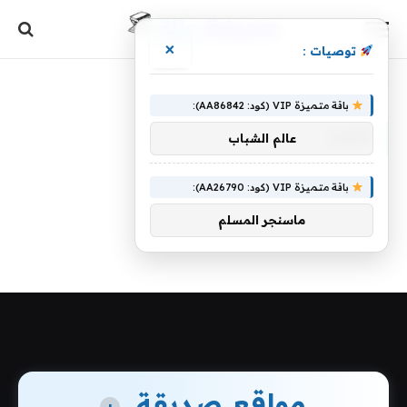
×
توصيات :
الرئيسية
»
المجد
باقة متميزة VIP (كود: AA86842):
المجد
عالم الشباب
باقة متميزة VIP (كود: AA26790):
ماسنجر المسلم
مواقع صديقة