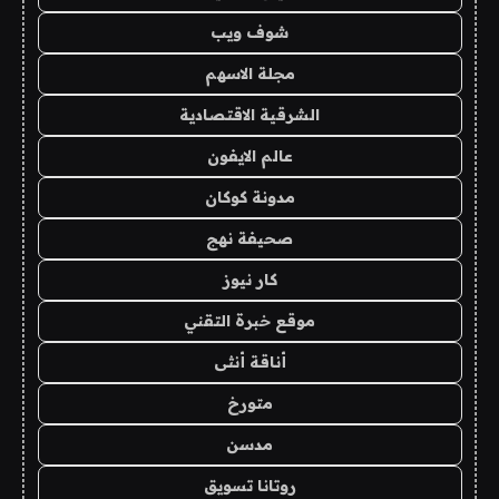
شوف ويب
مجلة الاسهم
الشرقية الاقتصادية
عالم الايفون
مدونة كوكان
صحيفة نهج
كار نيوز
موقع خبرة التقني
أناقة أنثى
متورخ
مدسن
روتانا تسويق