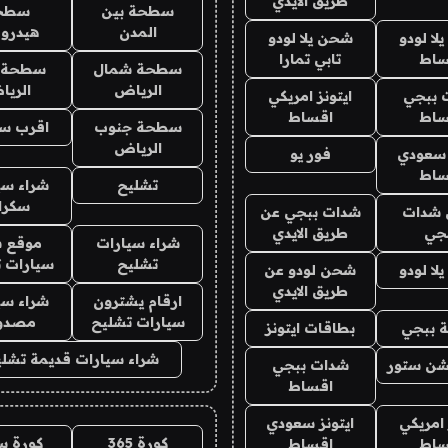
طريق الايدي
سطحة بين
سطح
المدن
هيدرو
ا لودو
شحن يلا لودو
ساط
تابي تمارا
سطحة شمال
سطحة 
الرياض
الري
 ببجي
ايتونز امريكي
ساط
اقساط
سطحة جنوب
اقرب س
الرياض
 سعودي
فور يو
ساط
تشليح
شراء سي
سكرا
شدات
شدات ببجي عن
جي
طريق الايدي
شراء سيارات
موقع ش
تشليح
سيارات 
ا لودو
شحن لودو عن
طريق الايدي
ارقام يشترون
شراء سي
سيارات تشليح
مصدو
 ببجي
بطاقات ايتونز
شراء سيارات قديمة تشلي
شن ستور
شدات ببجي
اقساط
 امريكي
ايتونز سعودي
كورة 365
كورة س
ساط
اقساط