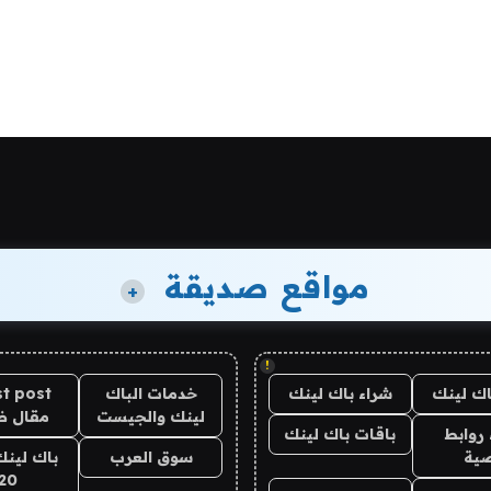
مواقع صديقة
+
!
اك لينك
شراء باك لينك
خدمات الباك
t post
لينك والجيست
مقال 
روابط
باقات باك لينك
ية
سوق العرب
باك لينك
20