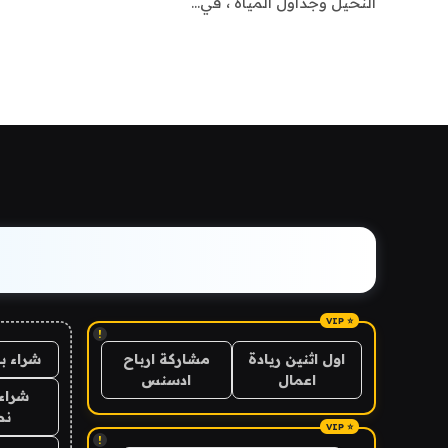
النخيل وجداول المياه ، في…
!
شراء ب
اول اثنين ريادة
مشاركة ارباح
اعمال
ادسنس
شراء 
نص
!