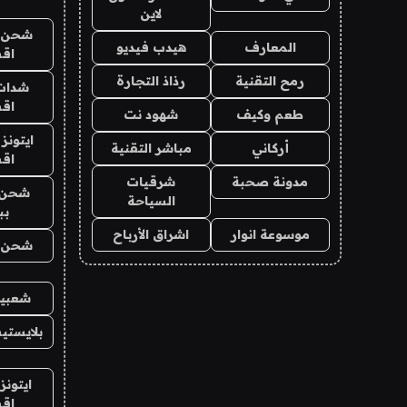
لاين
شحن يل
المعارف
هيدب فيديو
اق
رمح التقنية
رذاذ التجارة
شدات
اق
طعم وكيف
شهود نت
ايتونز
أركاني
مباشر التقنية
اق
مدونة صحبة
شرقيات
شحن 
السياحة
بب
موسوعة انوار
اشراق الأرباح
شحن يل
شعبية
بلايستي
ايتونز
اق