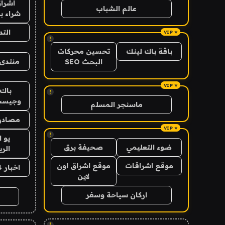
اشراق
عالم الشباب
شراء با
الت
!
باقة باك لينك
تحسين محركات
منتدى 
البحث SEO
باك 
!
وجيست
ماسنجر المسلم
مصادر 
!
يو 
ضوء التعليمي
صحيفة برق
الر
موقع اشراقات
موقع اشراق اون
اخبار 24 ساعة
لاين
اركان سياحة وسفر
!