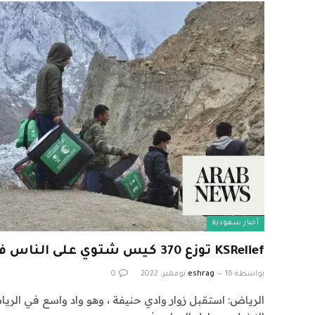
أخبار سعودية
KSRelief توزع 370 كيس شتوي على الناس في باكستان
بواسطة
16 نوفمبر، 2022
eshrag
0
الرياض: استقبل زوار وادي حنيفة ، وهو واد واسع في ال