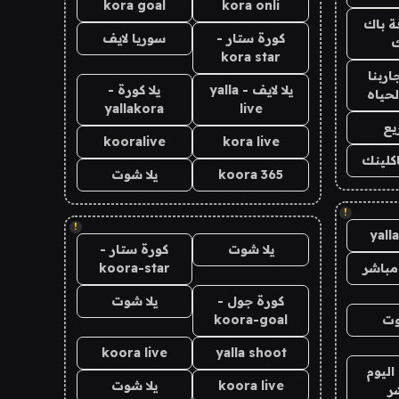
kora goal
kora onli
ة باك
كورة ستار -
سوريا لايف
ك
kora star
اربنا
يلا لايف - yalla
يلا كورة -
لحياه
yallakora
live
يع
kooralive
kora live
اكلينك
koora 365
يلا شوت
!
!
yall
يلا شوت
كورة ستار -
مباشر
koora-star
كورة جول -
يلا شوت
وت
koora-goal
koora live
yalla shoot
اليوم
koora live
يلا شوت
ر