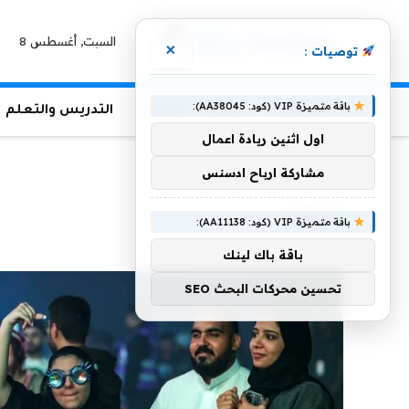
السبت, أغسطس 8
×
توصيات :
باقة متميزة VIP (كود: AA38045):
الرئيسية
منوعات التعليم
التدريس والتعلم
اول اثنين ريادة اعمال
الرئيسية
»
الناس
مشاركة ارباح ادسنس
الناس
باقة متميزة VIP (كود: AA11138):
باقة باك لينك
تحسين محركات البحث SEO