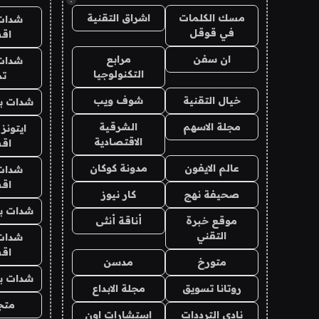
مسك الكلمات
اشراق التقنية
شدات
في قوقل
اق
ان سفن
مرابع
شدات
التكنولوجيا
تم
خيال التقنية
شوف ويب
شدات بب
مجلة الاسهم
الشرقية
ايتونز
الاقتصادية
اق
عالم الايفون
مدونة كوكان
شدات
اق
صحيفة نهج
كار نيوز
شدات بب
موقع خبرة
أناقة أنثى
التقني
شدات
اق
متورخ
مدسن
شدات بب
روتانا تسويق
مجلة الابداع
متجر 
نادي الترددات
استشارات اون