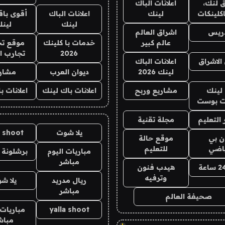
 لنك،
اعلانات الباك
كلينكات
لينك
اعلانات الباك
أقوى باق
لينك
لين
دريس
اشراق العالم
عالم كبير
خدمات با كلينك
موقع تج
2026
تجارب ا
الاشراق
اعلانات الباك
لينك 2026
ديوان العرب
مشار
لينك
مشاريع وربح
اعلانات باك لينك
اعلانات ب
 بوست
التعليم
مجلة تقنية
يلا شوت
a shoot
ان بي
موقع حالة
ياضي
للتعليم
مباريات اليوم
برشلونة 
مباشر
هيدب فنون
وترفيه
ريال مدريد
يلا ش
مباشر
صحيفة العالم
yalla shoot
مباريات 
مباش