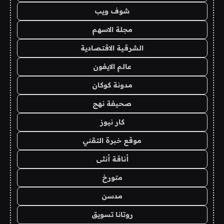
شوف ويب
مجلة الاسهم
الشرقية الاقتصادية
عالم الايفون
مدونة كوكان
صحيفة نهج
كار نيوز
موقع خبرة التقني
أناقة أنثى
متورخ
مدسن
روتانا تسويق