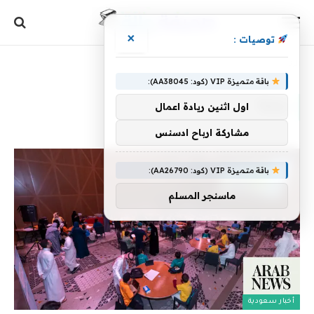
×
توصيات :
الرئيسية
»
بيئية
باقة متميزة VIP (كود: AA38045):
بيئية
اول اثنين ريادة اعمال
مشاركة ارباح ادسنس
باقة متميزة VIP (كود: AA26790):
ماسنجر المسلم
أخبار سعودية