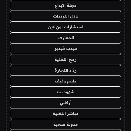
مجلة الابداع
نادي الترددات
استشارات اون لاين
المعارف
هيدب فيديو
رمح التقنية
رذاذ التجارة
طعم وكيف
شهود نت
أركاني
مباشر التقنية
مدونة صحبة