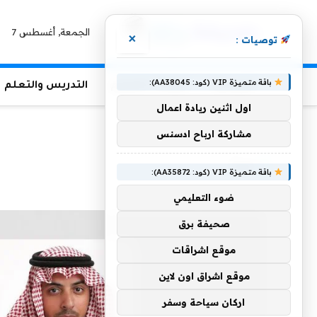
الجمعة, أغسطس 7
×
توصيات :
باقة متميزة VIP (كود: AA38045):
الرئيسية
منوعات التعليم
التدريس والتعلم
اول اثنين ريادة اعمال
الرئيسية
»
تبدأ
مشاركة ارباح ادسنس
تبدأ
باقة متميزة VIP (كود: AA35872):
ضوء التعليمي
صحيفة برق
موقع اشراقات
موقع اشراق اون لاين
اركان سياحة وسفر