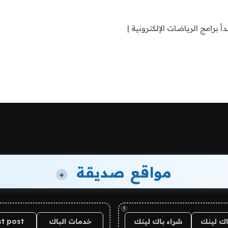
رامج الرياضات الإلكترونية |
مواقع صديقة
+
!
اك لينك
شراء باك لينك
خدمات الباك
t post