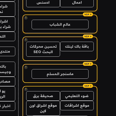
اعمال
ادسنس
شراء 
نص
!
اشراق
عالم الشباب
شراء با
الت
!
باقة باك لينك
تحسين محركات
منتدى 
البحث SEO
باك 
!
وجيست
ماسنجر المسلم
مصادر 
!
يو 
ضوء التعليمي
صحيفة برق
الر
موقع اشراقات
موقع اشراق اون
اخبار 24 ساعة
لاين