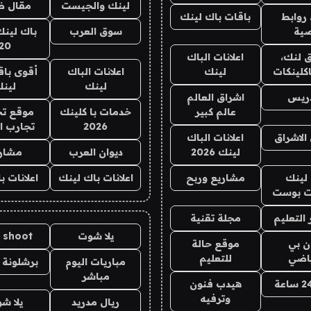
لينك والجيست
مقال 
روابط
باقات باك لينك
ية
سوق العرب
باك لينك
20
 لنك،
اعلانات الباك
كلينكات
لينك
اعلانات الباك
أقوى باق
لينك
لين
دريس
اشراق العالم
عالم كبير
خدمات با كلينك
موقع تج
2026
تجارب ا
الاشراق
اعلانات الباك
لينك 2026
ديوان العرب
مشار
لينك
مشاريع وربح
اعلانات باك لينك
اعلانات ب
 بوست
التعليم
مجلة تقنية
يلا شوت
a shoot
ان بي
موقع حالة
ياضي
للتعليم
مباريات اليوم
برشلونة 
مباشر
هيدب فنون
وترفيه
ريال مدريد
يلا ش