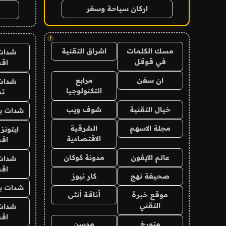
اركان سياحة وسفر
!
مسك الكلمات
اشراق التقنية
شدات
في قوقل
اق
ان سفن
مرابع
شدات
التكنولوجيا
تم
خيال التقنية
شوف ويب
شدات بب
مجلة الاسهم
الشرقية
ايتونز
الاقتصادية
اق
عالم الايفون
مدونة كوكان
شدات
اق
صحيفة نهج
كار نيوز
شدات بب
موقع خبرة
أناقة أنثى
التقني
شدات
اق
متورخ
مدسن