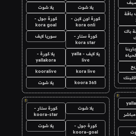
ضيف
يلا شوت
يلا شوت
 باقة
كورة اون لاين -
كورة جول -
kora goal
kora onli
ة باك
كورة ستار -
سوريا لايف
ك
kora star
اربنا
يلا لايف - yalla
يلا كورة -
لحياه
yallakora
live
يع
kooralive
kora live
اكلينك
koora 365
يلا شوت
!
!
yall
يلا شوت
كورة ستار -
مباشر
koora-star
كورة جول -
يلا شوت
وت
koora-goal