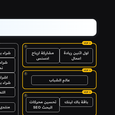
!
شراء ب
اول اثنين ريادة
مشاركة ارباح
اعمال
ادسنس
شراء 
نص
!
اشراق
عالم الشباب
شراء با
الت
!
باقة باك لينك
تحسين محركات
منتدى 
البحث SEO