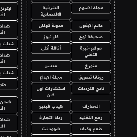
مجلة الاسهم
الشرقية
ايتونز
الاقتصادية
اق
عالم الايفون
مدونة كوكان
شدات
اق
صحيفة نهج
كار نيوز
شدات بب
موقع خبرة
أناقة أنثى
التقني
شدات
اق
متورخ
مدسن
شدات بب
روتانا تسويق
مجلة الابداع
متجر 
نادي الترددات
استشارات اون
لاين
شحن يل
المعارف
هيدب فيديو
اق
رمح التقنية
رذاذ التجارة
شدات
اق
طعم وكيف
شهود نت