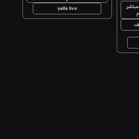
مباشر
yalla live
م
يف