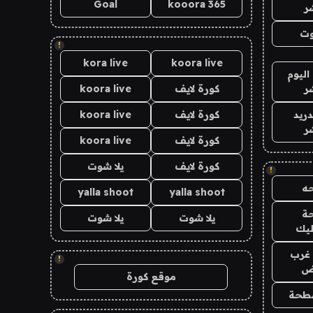
Goal
kooora 365
ر
وت
!
kora live
koora live
اليوم
ر
كورة لايف
koora live
دريد
كورة لايف
koora live
ر
كورة لايف
koora live
كورة لايف
يلا شوت
!
ه
yalla shoot
yalla shoot
ة
يلا شوت
يلا شوت
ليك
غرب
!
اض
موقع كورة
طحة