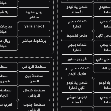
مباش
 سعودي
شحن يلا لودو
ساط
اقساط
ريال مدريد
يلا ش
مباشر
 ببجي
شدات ببجي
ساط
تمارا
yalla shoot
مباريات 
مباش
جي تابي
متجر تقسيط
برشلونة مباشر
ريال م
 ببجي
شدات ببجي
مباش
ساط
تمارا
جي تابي
فور يو ستور
سطحة الرياض
سطح
4u
شدات ببجي عن
طريق الايدي
سطحة بين
سطح
المدن
هيدرو
ا لودو
شحن يلا لودو
ساط
تابي تمارا
سطحة شمال
سطحة 
الرياض
الري
 ببجي
ايتونز امريكي
ساط
اقساط
سطحة جنوب
اقرب س
الرياض