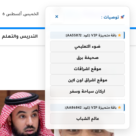
الخميس, أغسطس 6
×
توصيات :
باقة متميزة VIP (كود: AA35872):
الرئيسية
منوعات التعليم
التدريس والتعلم
ضوء التعليمي
الرئيسية
»
تحدث
صحيفة برق
موقع اشراقات
تحدث
موقع اشراق اون لاين
اركان سياحة وسفر
باقة متميزة VIP (كود: AA86842):
عالم الشباب