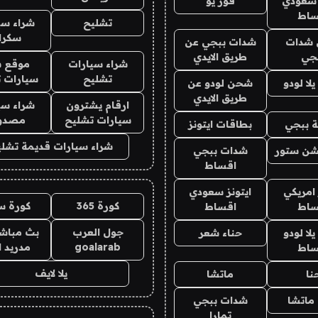
 سعودي
فور يو
ساط
تشليح
شراء سي
سكرا
شدات
شدات ببجي عن
جي
طريق الايدي
شراء سيارات
موقع ش
تشليح
سيارات 
ا لودو
شحن لودو عن
طريق الايدي
ارقام يشترون
شراء سي
سيارات تشليح
مصدو
 ببجي
بطاقات ايتونز
شراء سيارات قديمة تشلي
شن ستور
شدات ببجي
اقساط
 امريكي
ايتونز سعودي
كورة 365
كورة س
ساط
اقساط
جول العرب
بث مباشر
ا لودو
حناء شعر
goalarab
مدريد ا
ساط
يلا لايف
نا
ماتشا
ماتشا
شدات ببجي
تمارا