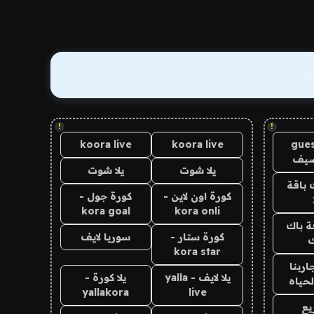
!
!
koora live
koora live
gues
ضيف
يلا شوت
يلا شوت
 باقة
كورة اون لاين -
كورة جول -
kora goal
kora onli
ة باك
كورة ستار -
سوريا لايف
ك
kora star
اربنا
يلا لايف - yalla
يلا كورة -
لحياه
yallakora
live
يع