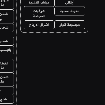
ايتونز
أركاني
مباشر التقنية
اق
مدونة صحبة
شرقيات
شحن 
السياحة
بب
موسوعة انوار
اشراق الأرباح
شحن يل
شعبية
بلايستي
ايتونز
اق
شحن يل
اق
ح
شاي 