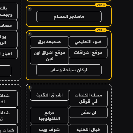
باك 
!
وجيست
ماسنجر المسلم
مصادر 
!
يو 
ضوء التعليمي
صحيفة برق
الر
موقع اشراقات
موقع اشراق اون
اخبار 24 ساعة
لاين
اركان سياحة وسفر
!
مسك الكلمات
اشراق التقنية
شدات
في قوقل
اق
ان سفن
مرابع
شدات
التكنولوجيا
تم
خيال التقنية
شوف ويب
شدات بب