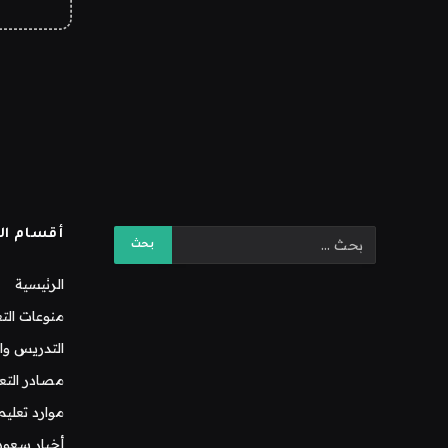
أقسام ال
الرئيسية
منوعات التع
التدريس وال
مصادر التع
موارد تعليم
أخبار سعود