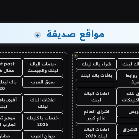
مواقع صديقة
+
!
اك لينك
شراء باك لينك
خدمات الباك
t post
لينك والجيست
مقال 
روابط
باقات باك لينك
ية
سوق العرب
باك لينك
20
 لنك،
اعلانات الباك
كلينكات
لينك
اعلانات الباك
أقوى باق
لينك
لين
دريس
اشراق العالم
عالم كبير
خدمات با كلينك
موقع تج
2026
تجارب ا
الاشراق
اعلانات الباك
لينك 2026
ديوان العرب
مشار