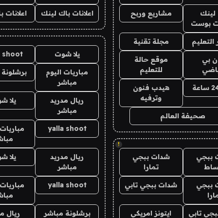
لينك
مشاريع وربح
اعلانات باك لينك
اعلانات ب
 بوست
التعليم
مجلة تقنية
يلا شوت
a shoot
ان بي
موقع حالة
ياضي
للتعليم
مباريات اليوم
برشلونة 
مباشر
هيدب فنون
وترفيه
ريال مدريد
يلا ش
مباشر
صحيفة العالم
yalla shoot
مباريات 
مباش
!
 ببجي
شدات ببجي
ريال مدريد
يلا ش
ساط
تمارا
مباشر
 ببجي
شدات ببجي تابي
yalla shoot
مباريات 
ارا
مباش
جي تابي
ايتونز امريكي
برشلونة مباشر
ريال م