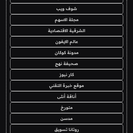
شوف ويب
مجلة الاسهم
الشرقية الاقتصادية
عالم الايفون
مدونة كوكان
صحيفة نهج
كار نيوز
موقع خبرة التقني
أناقة أنثى
متورخ
مدسن
روتانا تسويق