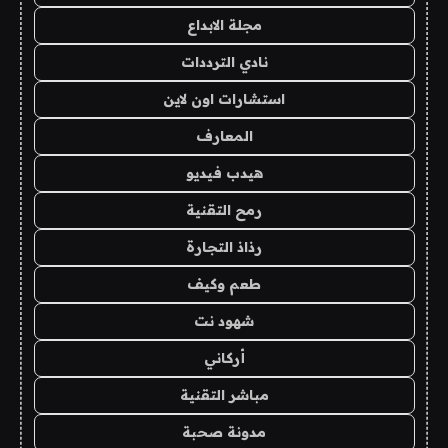
مجلة الابداع
نادي الترددات
استشارات اون لاين
المعارف
هيدب فيديو
رمح التقنية
رذاذ التجارة
طعم وكيف
شهود نت
أركاني
مباشر التقنية
مدونة صحبة