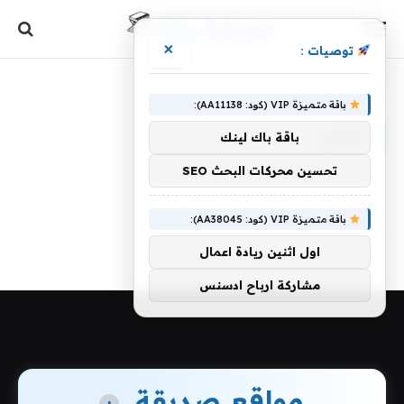
×
توصيات :
الرئيسية
»
تشيلي
باقة متميزة VIP (كود: AA11138):
تشيلي
باقة باك لينك
تحسين محركات البحث SEO
باقة متميزة VIP (كود: AA38045):
اول اثنين ريادة اعمال
مشاركة ارباح ادسنس
مواقع صديقة