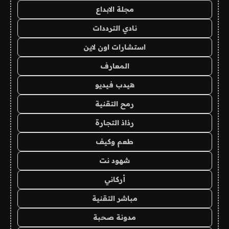
مجلة الابداع
نادي الترددات
استشارات اون لاين
المعارف
هيدب فيديو
رمح التقنية
رذاذ التجارة
طعم وكيف
شهود نت
أركاني
مباشر التقنية
مدونة صحبة