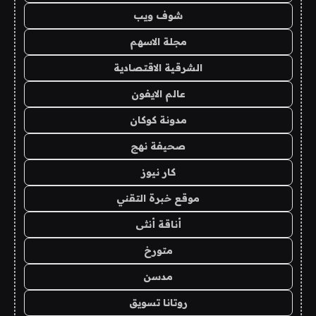
شوف ويب
مجلة الاسهم
الشرقية الاقتصادية
عالم الايفون
مدونة كوكان
صحيفة نهج
كار نيوز
موقع خبرة التقني
أناقة أنثى
متورخ
مدسن
روتانا تسويق